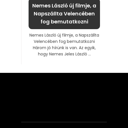
Nemes László új filmje, a
Napszállta Velencében
fog bemutatkozni
Nemes László új filmje, a Napszállta
Velencében fog bemutatkozni
Három jó hírünk is van. Az egyik,
hogy Nemes Jeles László ...