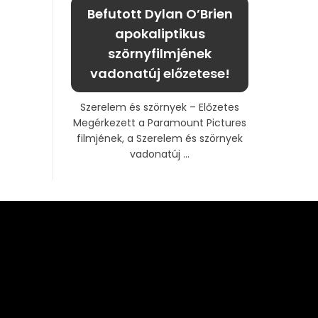
Befutott Dylan O’Brien
apokaliptikus
szörnyfilmjének
vadonatúj előzetese!
Szerelem és szörnyek – Előzetes
Megérkezett a Paramount Pictures
filmjének, a Szerelem és szörnyek
vadonatúj ...