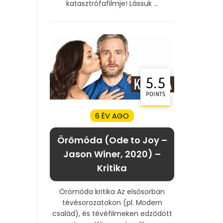
katasztrófafilmje! Lássuk ...
5.5
POINTS
6 ÉV AGO
Örömóda (Ode to Joy –
Jason Winer, 2020) –
Kritika
Örömóda kritika Az elsősorban
tévésorozatokon (pl. Modern
család), és tévéfilmeken edződött