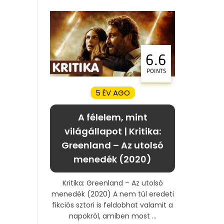
6.6
POINTS
5 ÉV AGO
A félelem, mint
világállapot | Kritika:
Greenland – Az utolsó
menedék (2020)
Kritika: Greenland – Az utolsó
menedék (2020) A nem túl eredeti
fikciós sztori is feldobhat valamit a
napokról, amiben most ...