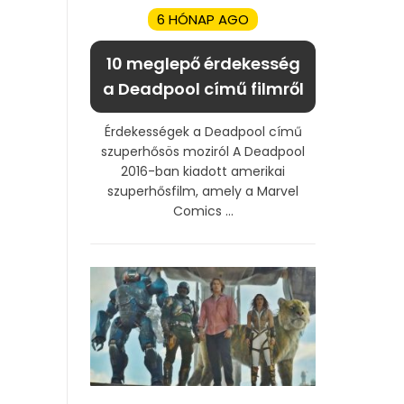
6 HÓNAP AGO
10 meglepő érdekesség
a Deadpool című filmről
Érdekességek a Deadpool című
szuperhősös moziról A Deadpool
2016-ban kiadott amerikai
szuperhősfilm, amely a Marvel
Comics ...