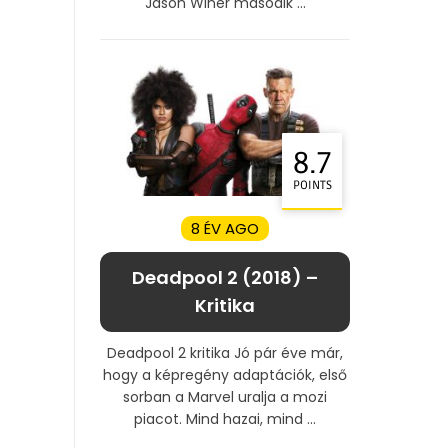
Jason Winer második ...
8.7
POINTS
8 ÉV AGO
Deadpool 2 (2018) –
Kritika
Deadpool 2 kritika Jó pár éve már,
hogy a képregény adaptációk, első
sorban a Marvel uralja a mozi
piacot. Mind hazai, mind ...