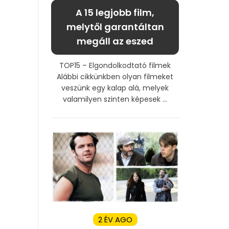
A 15 legjobb film,
melytől garantáltan
megáll az eszed
TOP15 – Elgondolkodtató filmek
Alábbi cikkünkben olyan filmeket
veszünk egy kalap alá, melyek
valamilyen szinten képesek ...
2 ÉV AGO