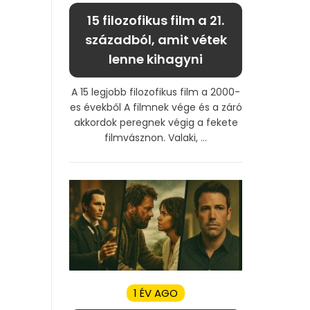
15 filozofikus film a 21.
századból, amit vétek
lenne kihagyni
A 15 legjobb filozofikus film a 2000-
es évekből A filmnek vége és a záró
akkordok peregnek végig a fekete
filmvásznon. Valaki, ...
1 ÉV AGO