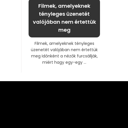
Filmek, amelyeknek
tényleges üzenetét
valójában nem értettük
meg
Filmek, amelyeknek tényleges
üzenetét valójában nem értettük
meg Időnként a nézők furcsállják,
miért hagy egy-egy ...