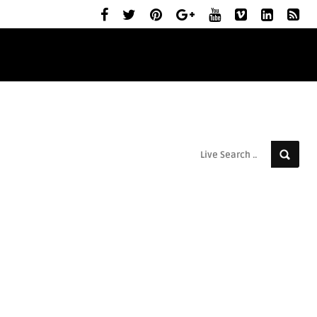
ELŐZETESEK
MOZIBEMUTATÓK
RÓLUNK