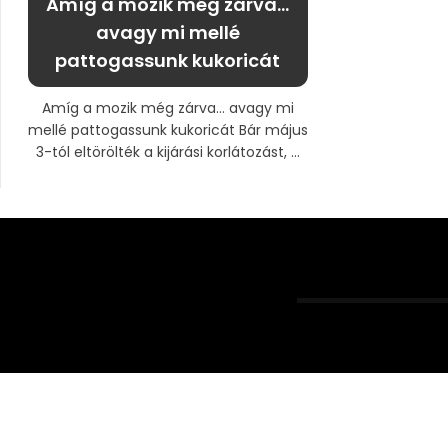
Amíg a mozik még zárva…
avagy mi mellé
pattogassunk kukoricát
Amíg a mozik még zárva… avagy mi
mellé pattogassunk kukoricát Bár május
3-tól eltörölték a kijárási korlátozást, ...