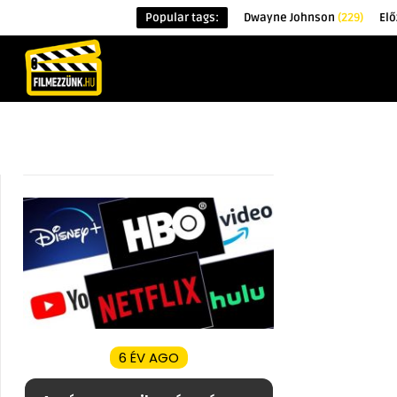
Popular tags:
Dwayne Johnson
(229)
Elő
KEZDŐOLDAL
HÍREK
ÉRDEKESSÉG
6 ÉV AGO