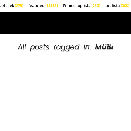
zetesek
(278)
featured
(11185)
Filmes toplista
(250)
toplista
(365)
EK
KRITIKÁK
TOPLISTÁK
FILMAJÁNLÓ
All posts tagged in:
MUBI