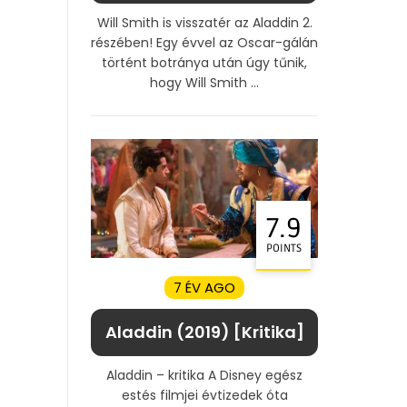
Will Smith is visszatér az Aladdin 2.
részében! Egy évvel az Oscar-gálán
történt botránya után úgy tűnik,
hogy Will Smith ...
7.9
POINTS
7 ÉV AGO
Aladdin (2019) [Kritika]
Aladdin – kritika A Disney egész
estés filmjei évtizedek óta