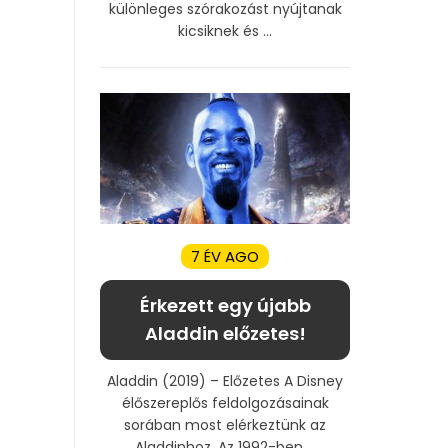
különleges szórakozást nyújtanak
kicsiknek és ...
7 ÉV AGO
Érkezett egy újabb
Aladdin előzetes!
Aladdin (2019) – Előzetes A Disney
élőszereplős feldolgozásainak
sorában most elérkeztünk az
Aladdinhoz. Az 1992-ben ...