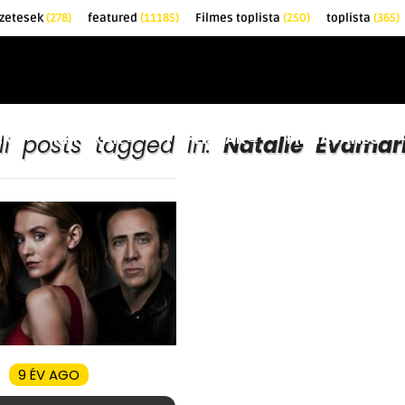
zetesek
(278)
featured
(11185)
Filmes toplista
(250)
toplista
(365)
EK
KRITIKÁK
TOPLISTÁK
FILMAJÁNLÓ
ll posts tagged in:
Natalie Evamar
9 ÉV AGO