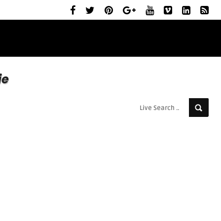
ELŐZETESEK
MOZIBEMUTATÓK
RÓLUNK
ie