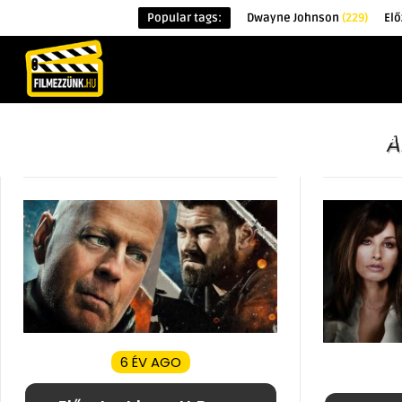
Popular tags:
Dwayne Johnson
(229)
Elő
KEZDŐOLDAL
HÍREK
ÉRDEKESSÉG
A
6 ÉV AGO