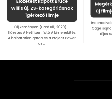
Előzetest kapott Bruce
Megérk
Willis új, ZS-kategóriásnak
új film
ígérkező filmje
Inconceivab
Ölj keményen (Hard Kill, 2020) –
Cage sajno
Előzetes A Netflixen futó A kimenekítés,
díjas s
A halhatatlan gárda és a Project Power
az ...