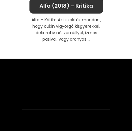
Alfa (2018) – Kritika
Alfa – Kritika Azt szokták mondani,
hogy cukin vigyorgó kisgyerekkel,
dekoratív nőszeméllyel, izmos
pasival, vagy aranyos ...