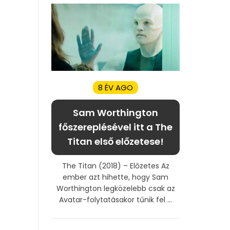
8 ÉV AGO
Sam Worthington
főszereplésével itt a The
Titan első előzetese!
The Titan (2018) – Előzetes Az
ember azt hihette, hogy Sam
Worthington legközelebb csak az
Avatar-folytatásakor tűnik fel ...