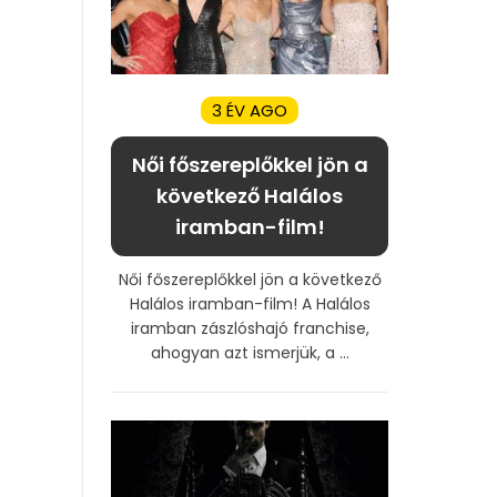
3 ÉV AGO
Női főszereplőkkel jön a
következő Halálos
iramban-film!
Női főszereplőkkel jön a következő
Halálos iramban-film! A Halálos
iramban zászlóshajó franchise,
ahogyan azt ismerjük, a ...