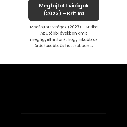
Megfojtott virágok
(2023) – Kritika
Megfojtott virágok (2023) – Kritika
Az utóbbi években amit
megfigyelhettünk, hogy inkább az
érdekesebb, és hosszabban ...