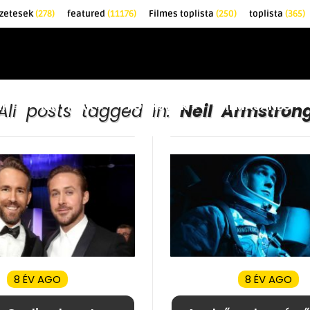
őzetesek
(278)
featured
(11176)
Filmes toplista
(250)
toplista
(365)
EK
KRITIKÁK
TOPLISTÁK
FILMAJÁNLÓ
All posts tagged in:
Neil Armstron
8 ÉV AGO
8 ÉV AGO