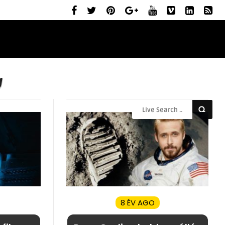
ELŐZETESEK
MOZIBEMUTATÓK
RÓLUNK
g
8 ÉV AGO