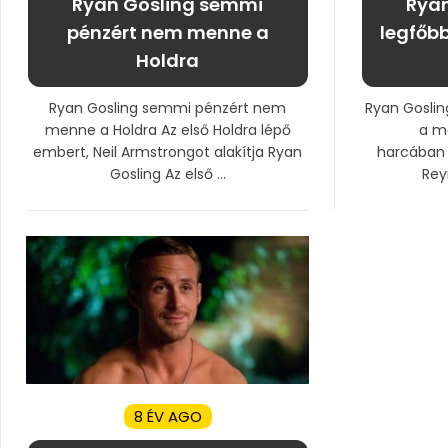
Ryan Gosling semmi
Ryan
pénzért nem menne a
legfőbb
Holdra
Ryan Gosling semmi pénzért nem
Ryan Gosling
menne a Holdra Az első Holdra lépő
a m
embert, Neil Armstrongot alakítja Ryan
harcában 
Gosling Az első ...
Reyn
8 ÉV AGO