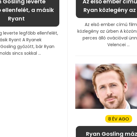
 Gosling leverte
Az első ember című
 ellenfelét, a másik
Ryan közlegény az
Ryant
Az első ember című film
közlegény az űrben A közö
 leverte legfőbb ellenfelét,
perces álló ovációval ün
ásik Ryant A Ryanek
Velencei ...
Gosling győzött, bár Ryan
olds sincs sokkal ...
8 ÉV AGO
Ryan Gosling mázl