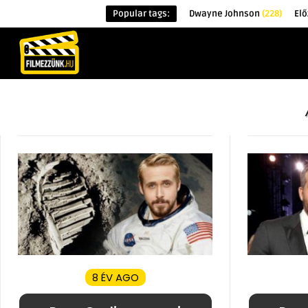
Popular tags:
Dwayne Johnson
(228)
El
KEZDŐOLDAL
HÍREK
ÉRDEKESSÉG
8 ÉV AGO