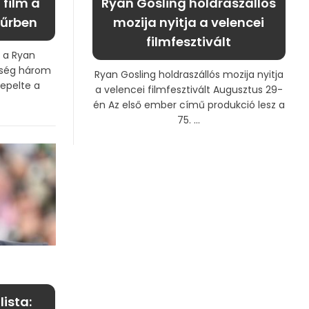
 film a
Ryan Gosling holdraszállós
 űrben
mozija nyitja a velencei
filmfesztivált
 a Ryan
nség három
Ryan Gosling holdraszállós mozija nyitja
nepelte a
a velencei filmfesztivált Augusztus 29-
én Az első ember című produkció lesz a
75. ...
ista: