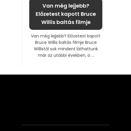
Van még lejjebb?
Előzetest kapott Bruce
Willis baltás filmje
Van még lejjebb? Előzetest kapott
Bruce Willis baltás filmje Bruce
Willistől sok mindent láthattunk
már az utóbbi években, a ...