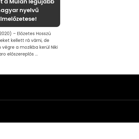
tt a Mulan legújabb
agyar nyelvű
ilmelőzetese!
2020) – Előzetes Hosszú
eket kellett rá várni, de
végre a mozikba kerül Niki
ro előszereplős ...