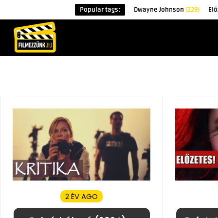
Popular tags:
Dwayne Johnson
(229)
Elő
KEZDŐOLDAL
HÍREK
ÉRDEKESSÉG
2 ÉV AGO