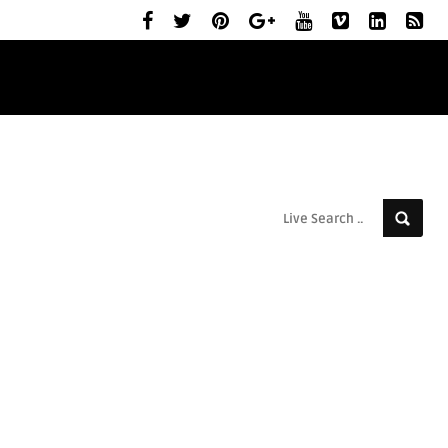
ELŐZETESEK
MOZIBEMUTATÓK
RÓLUNK