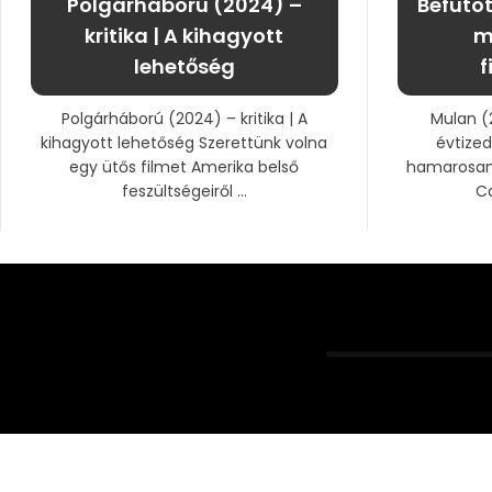
Polgárháború (2024) –
Befuto
kritika | A kihagyott
m
lehetőség
f
Polgárháború (2024) – kritika | A
Mulan (
kihagyott lehetőség Szerettünk volna
évtized
egy ütős filmet Amerika belső
hamarosan 
feszültségeiről ...
Ca