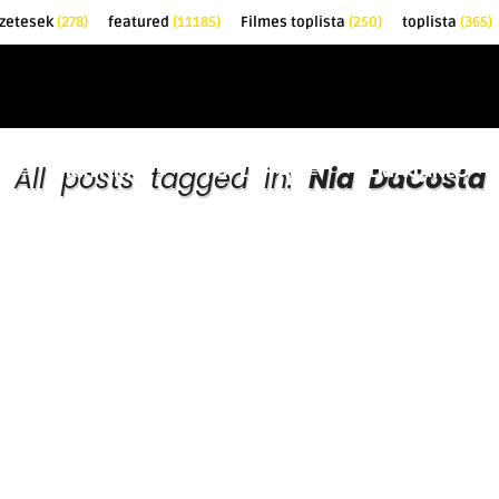
zetesek
(278)
featured
(11185)
Filmes toplista
(250)
toplista
(365)
EK
KRITIKÁK
TOPLISTÁK
FILMAJÁNLÓ
All posts tagged in:
Nia DaCosta