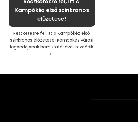
Reszketésre fel, itt a
Kampókéz első szinkronos
előzetese!
Reszketésre fel, itt a Kampókéz első
szinkronos előzetese! Kampókéz városi
legendájának bemutatásával kezdődik
a ...