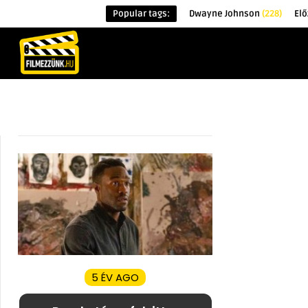
Popular tags:
Dwayne Johnson
(228)
Elő
KEZDŐOLDAL
HÍREK
ÉRDEKESSÉG
5 ÉV AGO