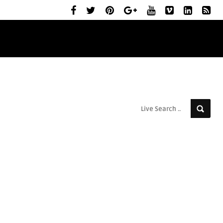
ELŐZETESEK
MOZIBEMUTATÓK
RÓLUNK