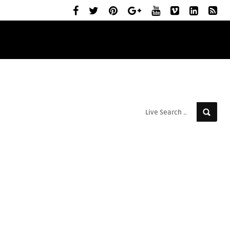
ELŐZETESEK
MOZIBEMUTATÓK
RÓLUNK