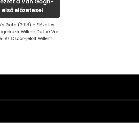
ezett a Van Gogh-
m első előzetese!
y’s Gate (2018) – Előzetes
k ígérkezik Willem Dafoe Van
! Az Oscar-jelölt Willem ...