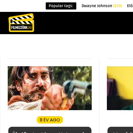
Popular tags:
Dwayne Johnson
(229)
Elő
KEZDŐOLDAL
HÍREK
ÉRDEKESSÉG
8 ÉV AGO