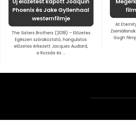
Új előzetest kapott Joaquin
Megérk
Phoenix és Jake Gyllenhaal
fil
westernfilmje
At Eternit
Zseniálisna
The Sisters Brothers (2018) – Előzetes
Gogh filmje
Egészen szórakoztató, hangulatos
előzetes érkezett Jacques Audiard,
a Rozsda és ...