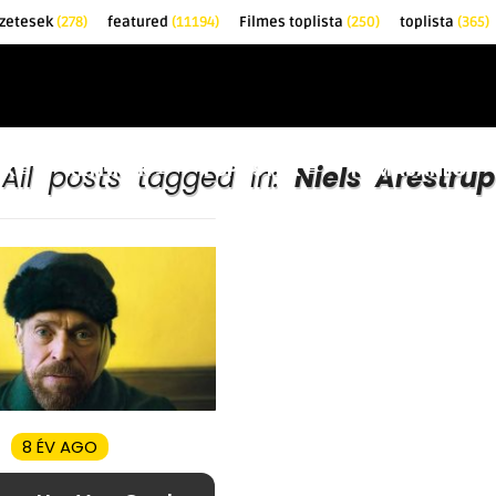
zetesek
(278)
featured
(11194)
Filmes toplista
(250)
toplista
(365)
EK
KRITIKÁK
TOPLISTÁK
FILMAJÁNLÓ
All posts tagged in:
Niels Arestrup
8 ÉV AGO