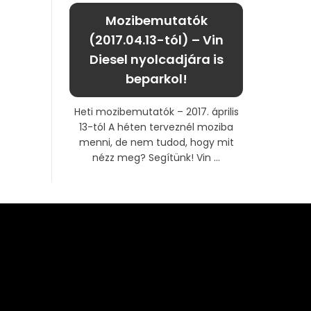
Mozibemutatók
(2017.04.13-tól) – Vin
Diesel nyolcadjára is
beparkol!
Heti mozibemutatók – 2017. április
13-tól A héten terveznél moziba
menni, de nem tudod, hogy mit
nézz meg? Segítünk! Vin ...