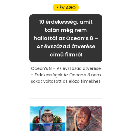
7 ÉV AGO
10 érdekesség, amit
talán még nem
hallottál az Ocean’s 8 –
Az évszázad átverése
című filmről
Ocean’s 8 – Az évszázad átverése
– Érdekességek Az Ocean’s 8 nem
sokat változott az előző filmekhez
...