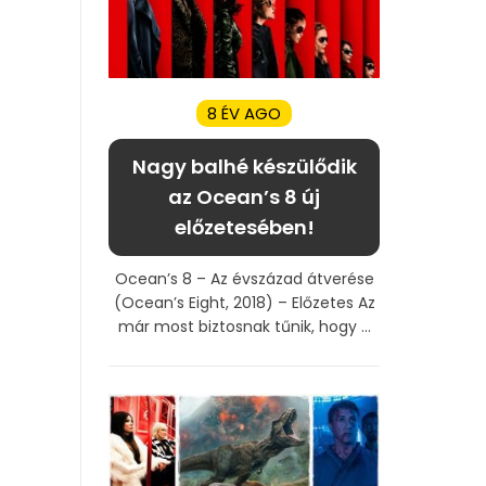
8 ÉV AGO
Nagy balhé készülődik
az Ocean’s 8 új
előzetesében!
Ocean’s 8 – Az évszázad átverése
(Ocean’s Eight, 2018) – Előzetes Az
már most biztosnak tűnik, hogy ...