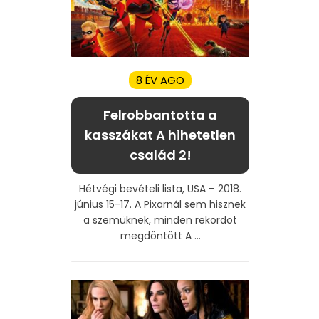
8 ÉV AGO
Felrobbantotta a
kasszákat A hihetetlen
család 2!
Hétvégi bevételi lista, USA – 2018.
június 15-17. A Pixarnál sem hisznek
a szemüknek, minden rekordot
megdöntött A ...