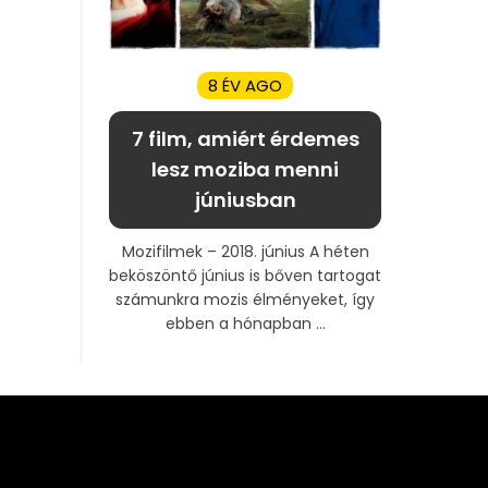
8 ÉV AGO
7 film, amiért érdemes
lesz moziba menni
júniusban
Mozifilmek – 2018. június A héten
beköszöntő június is bőven tartogat
számunkra mozis élményeket, így
ebben a hónapban ...