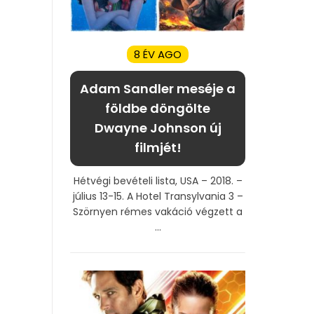
8 ÉV AGO
Adam Sandler meséje a
földbe döngölte
Dwayne Johnson új
filmjét!
Hétvégi bevételi lista, USA – 2018. –
július 13-15. A Hotel Transylvania 3 –
Szörnyen rémes vakáció végzett a
...