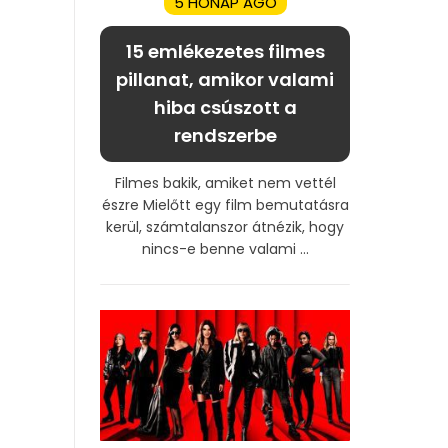
5 HÓNAP AGO
15 emlékezetes filmes
pillanat, amikor valami
hiba csúszott a
rendszerbe
Filmes bakik, amiket nem vettél
észre Mielőtt egy film bemutatásra
kerül, számtalanszor átnézik, hogy
nincs-e benne valami ...