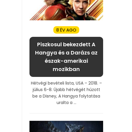
8 ÉV AGO
Piszkosul bekezdett A
Hangya és a Darázs az
észak-amerikai
mozikban
Hétvégi bevételi lista, USA – 2018. –
július 6-8. Újabb hétvégét húzott
be a Disney, A Hangya folytatása
uralta a ...