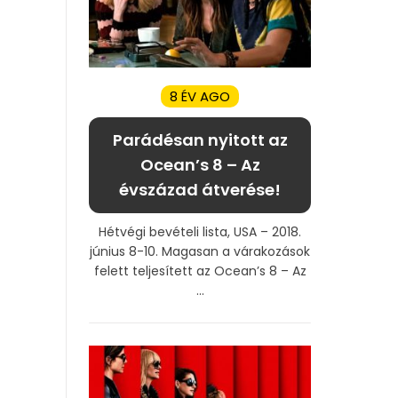
8 ÉV AGO
Parádésan nyitott az
Ocean’s 8 – Az
évszázad átverése!
Hétvégi bevételi lista, USA – 2018.
június 8-10. Magasan a várakozások
felett teljesített az Ocean’s 8 – Az
...