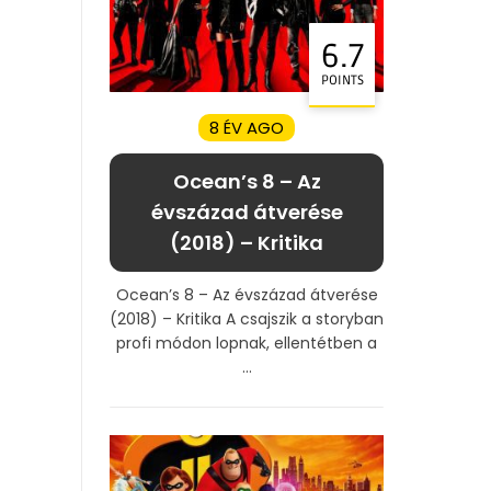
6.7
POINTS
8 ÉV AGO
Ocean’s 8 – Az
évszázad átverése
(2018) – Kritika
Ocean’s 8 – Az évszázad átverése
(2018) – Kritika A csajszik a storyban
profi módon lopnak, ellentétben a
...