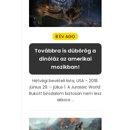
8 ÉV AGO
Továbbra is dübörög a
dinóláz az amerikai
mozikban!
Hétvégi bevételi lista, USA – 2018.
június 29. – július 1. A Jurassic World:
Bukott birodalom biztosan nem lesz
akkora ...