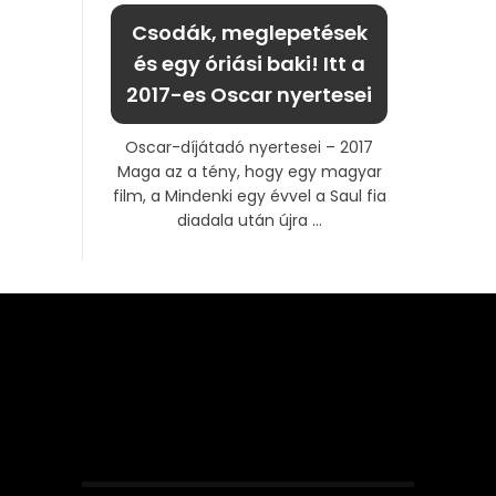
Csodák, meglepetések
és egy óriási baki! Itt a
2017-es Oscar nyertesei
Oscar-díjátadó nyertesei – 2017
Maga az a tény, hogy egy magyar
film, a Mindenki egy évvel a Saul fia
diadala után újra ...