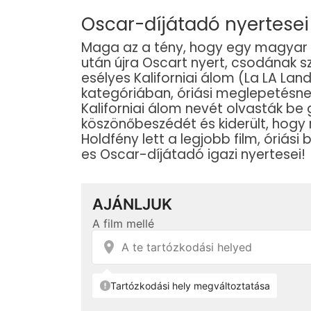
Oscar-díjátadó nyertesei
Maga az a tény, hogy egy magyar fi
után újra Oscart nyert, csodának 
esélyes Kaliforniai álom (La LA La
kategóriában, óriási meglepetésne
Kaliforniai álom nevét olvasták b
köszönőbeszédét és kiderült, hogy r
Holdfény lett a legjobb film, óriási 
es Oscar-díjátadó igazi nyertesei!