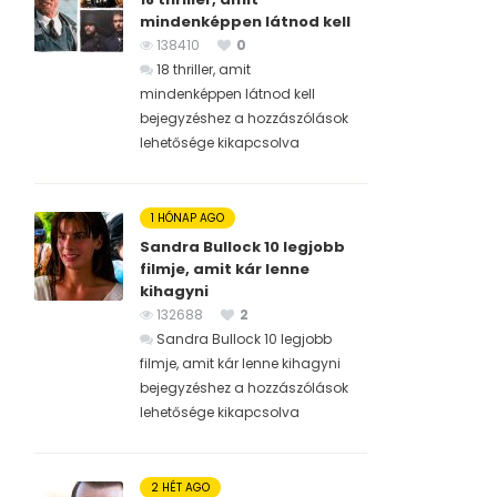
mindenképpen látnod kell
138410
0
18 thriller, amit
mindenképpen látnod kell
bejegyzéshez
a hozzászólások
lehetősége kikapcsolva
1 HÓNAP AGO
Sandra Bullock 10 legjobb
filmje, amit kár lenne
kihagyni
132688
2
Sandra Bullock 10 legjobb
filmje, amit kár lenne kihagyni
bejegyzéshez
a hozzászólások
lehetősége kikapcsolva
2 HÉT AGO