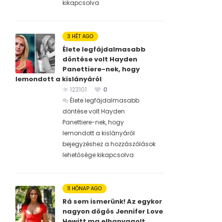
kikapcsolva
3 HÉT AGO
Élete legfájdalmasabb
döntése volt Hayden
Panettiere-nek, hogy
lemondott a kislányáról
123101
0
Élete legfájdalmasabb
döntése volt Hayden
Panettiere-nek, hogy
lemondott a kislányáról
bejegyzéshez
a hozzászólások
lehetősége kikapcsolva
11 HÓNAP AGO
Rá sem ismerünk! Az egykor
nagyon dögös Jennifer Love
Hewitt ma elhanyagolt