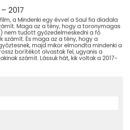
 – 2017
lm, a Mindenki egy évvel a Saul fia diadala
számít. Maga az a tény, hogy a toronymagas
nd) nem tudott győzedelmeskedni a fő
k számít. És maga az a tény, hogy a
e győztesnek, majd mikor elmondta mindenki a
ossz borítékot olvastak fel, ugyanis a
bakinak számít. Lássuk hát, kik voltak a 2017-