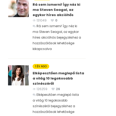
Rá sem ismerni! Így néz ki
ma Steven Seagal, az
egykor híres akcióhős
131049
0
Rá sem ismerni! Így néz ki
ma Steven Seagal, az egykor
híres akcióhős bejegyzéshez
a
hozzászólások lehetősége
kikapcsolva
1 ÉV AGO
Elképesztően meglepő lista
a világ 10 legokosabb
színészéről
126259
26
Elképesztően meglepő lista
a világ 10 legokosabb
színészéről bejegyzéshez
a
hozzászólások lehetősége