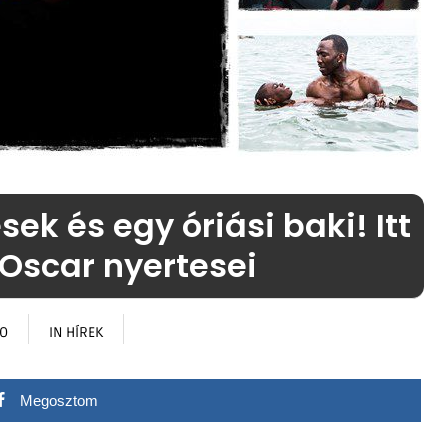
k és egy óriási baki! Itt
 Oscar nyertesei
GO
IN
HÍREK
Megosztom