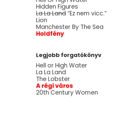
Hidden Figures
La La Land
“Ez nem vicc.”
Lion
Manchester By The Sea
Holdfény
Legjobb forgatókönyv
Hell or High Water
La La Land
The Lobster
A régi város
20th Century Women