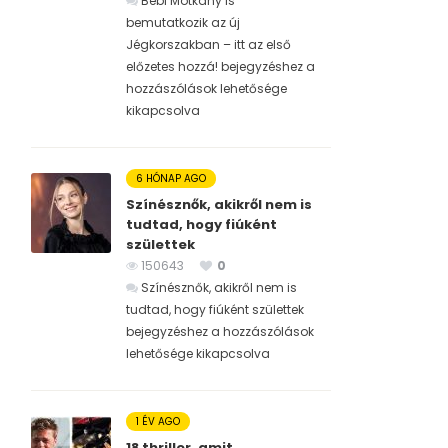
Bébi Motkány is
bemutatkozik az új
Jégkorszakban – itt az első
előzetes hozzá! bejegyzéshez
a
hozzászólások lehetősége
kikapcsolva
6 HÓNAP AGO
Színésznők, akikről nem is
tudtad, hogy fiúként
születtek
150643
0
Színésznők, akikről nem is
tudtad, hogy fiúként születtek
bejegyzéshez
a hozzászólások
lehetősége kikapcsolva
1 ÉV AGO
18 thriller, amit