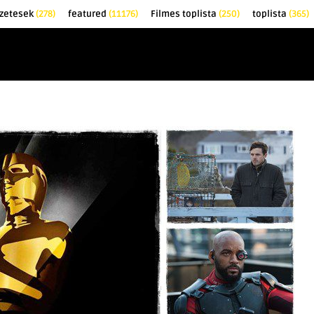
őzetesek
(278)
featured
(11176)
Filmes toplista
(250)
toplista
(365)
EK
KRITIKÁK
TOPLISTÁK
FILMAJÁNLÓ