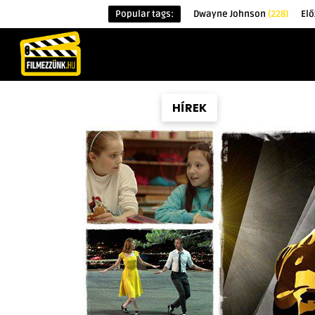
Popular tags:
Dwayne Johnson
(228)
El
KEZDŐOLDAL
HÍREK
ÉRDEKESSÉG