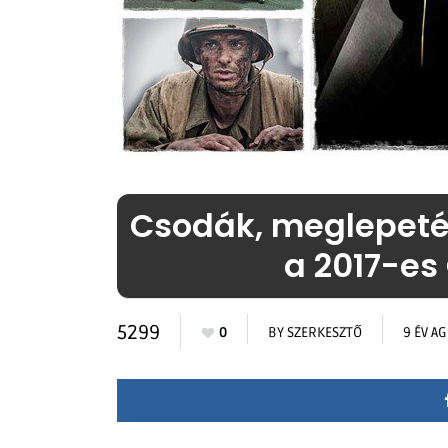
Csodák, meglepetése
a 2017-es
5299
0
BY
SZERKESZTŐ
9 ÉV A