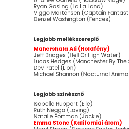
Andrew Garfield (Hacksaw Ridge)
Ryan Gosling (La La Land)
Viggo Mortensen (Captain Fantast
Denzel Washington (Fences)
Legjobb mellékszereplő
Mahershala Ali (Holdfény)
Jeff Bridges (Hell Or High Water)
Lucas Hedges (Manchester By The
Dev Patel (Lion)
Michael Shannon (Nocturnal Anima
Legjobb színésznő
Isabelle Huppert (Elle)
Ruth Negga (Loving)
Natalie Portman (Jackie)
Emma Stone (Kaliforniai álom)