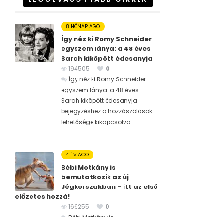
8 HÓNAP AGO
Így néz ki Romy Schneider
egyszem lánya: a 48 éves
Sarah kiköpött édesanyja
194505
0
Így néz ki Romy Schneider
egyszem lánya: a 48 éves
Sarah kiköpött édesanyja
bejegyzéshez
a hozzászólások
lehetősége kikapcsolva
4 ÉV AGO
Bébi Motkány is
bemutatkozik az új
Jégkorszakban – itt az első
előzetes hozzá!
166255
0