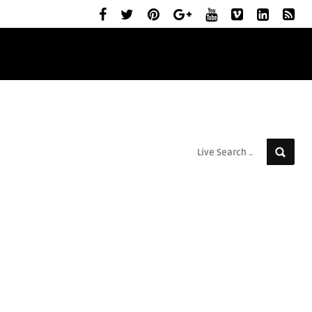
ELŐZETESEK
MOZIBEMUTATÓK
RÓLUNK