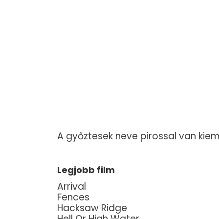
A győztesek neve pirossal van kiem
Legjobb film
Arrival
Fences
Hacksaw Ridge
Hell Or High Water