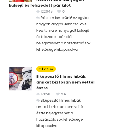
külsejű és felszedett pár kilót
122649
0
Rá sem ismerünk! Az egykor
nagyon dögös Jennifer Love
Hewitt ma elhanyagolt külsejű
és felszedett pár kilót
bejegyzéshez
a hozzászólások
lehetősége kikapcsolva
2 ÉV AGO
Elképesztő filmes hibák,
amiket biztosan nem vettél
észre
121248
24
Elképesztő filmes hibák,
amiket biztosan nem vettél
észre bejegyzéshez
a
hozzászólások lehetősége
kikapcsolva