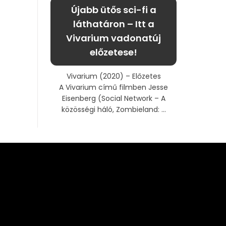
Újabb ütős sci-fi a
láthatáron – Itt a
Vivarium vadonatúj
előzetese!
Vivarium (2020) – Előzetes
A Vivarium című filmben Jesse
Eisenberg (Social Network – A
közösségi háló, Zombieland: ...