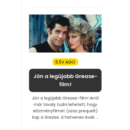
6 ÉV AGO
Jön a legújabb Grease-
film!
Jön a legújabb Grease-film! Arról
már tavaly tudni lehetett, hogy
előzményfilmet (azaz prequelt)
kap a Grease. A hetvenes évek ...