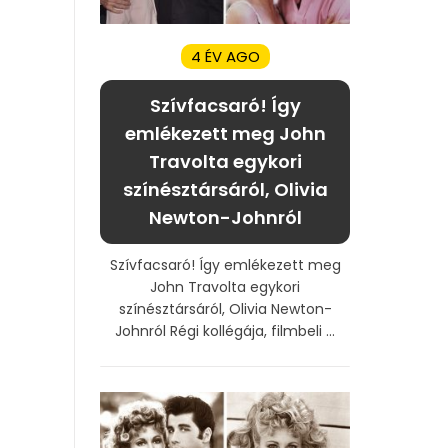
4 ÉV AGO
Szívfacsaró! Így
emlékezett meg John
Travolta egykori
színésztársáról, Olivia
Newton-Johnról
Szívfacsaró! Így emlékezett meg
John Travolta egykori
színésztársáról, Olivia Newton-
Johnról Régi kollégája, filmbeli ...