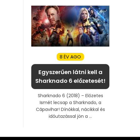
8 ÉV AGO
Egyszerűen látni kell a
Sharknado 6 előzetesét!
Sharknado 6 (2018) – Előzetes
Ismét lecsap a Sharknado, a
Cápavihar! Dínókkal, nácikkal és
időutazással jön a ...