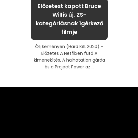
Előzetest kapott Bruce
Willis új, ZS-
kategóriásnak ígérkező
filmje
Ölj keményen (Hard Kill, 2020) –
Előzetes A Netflixen futó A
kimenekítés, A halhatatlan gárda
és a Project Power az ...