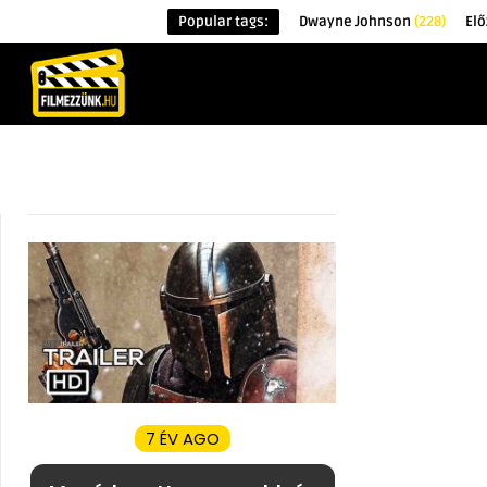
Popular tags:
Dwayne Johnson
(228)
El
KEZDŐOLDAL
HÍREK
ÉRDEKESSÉG
7 ÉV AGO