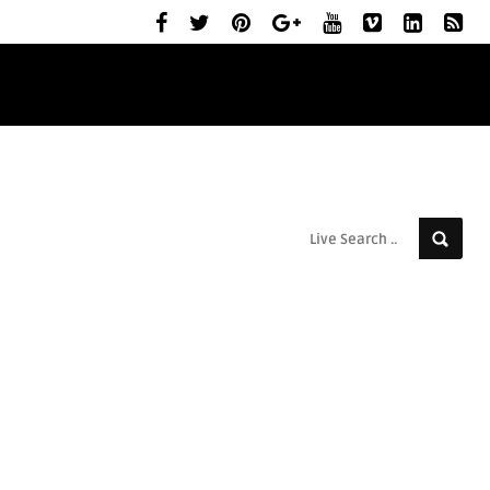
ELŐZETESEK
MOZIBEMUTATÓK
RÓLUNK