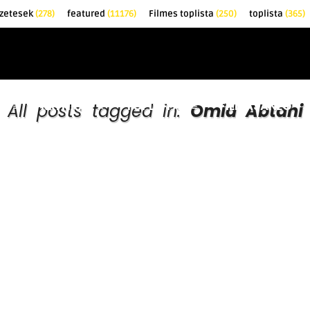
őzetesek
(278)
featured
(11176)
Filmes toplista
(250)
toplista
(365)
EK
KRITIKÁK
TOPLISTÁK
FILMAJÁNLÓ
All posts tagged in:
Omid Abtahi