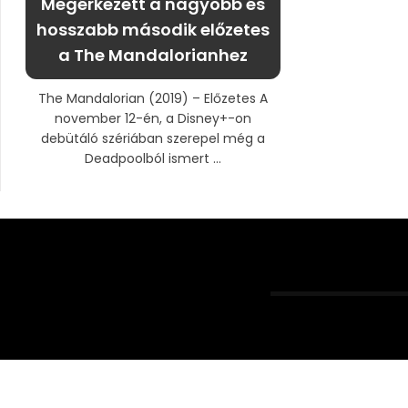
Megérkezett a nagyobb és
hosszabb második előzetes
a The Mandalorianhez
The Mandalorian (2019) – Előzetes A
november 12-én, a Disney+-on
debütáló szériában szerepel még a
Deadpoolból ismert ...