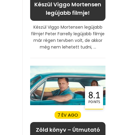
Készül Viggo Mortensen
legújabb filmje!
Készül Viggo Mortensen legújabb
filmje! Peter Farrelly legújabb filmje
már régen tervben volt, de akkor
még nem lehetett tudni, ...
8.1
POINTS
7 ÉV AGO
Zöld könyv – Útmutató