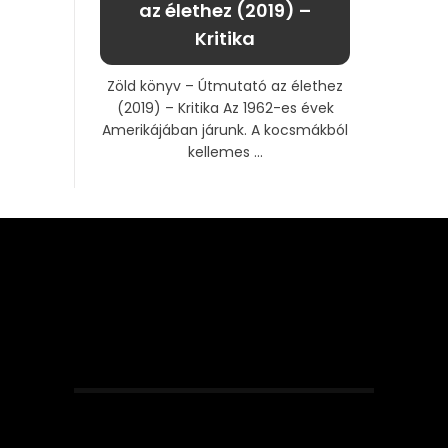
az élethez (2019) –
Kritika
Zöld könyv – Útmutató az élethez
(2019) – Kritika Az 1962-es évek
Amerikájában járunk. A kocsmákból
kellemes ...