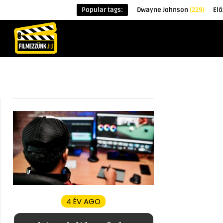
Popular tags:
Dwayne Johnson
(229)
Elő
KEZDŐOLDAL
HÍREK
ÉRDEKESSÉG
4 ÉV AGO