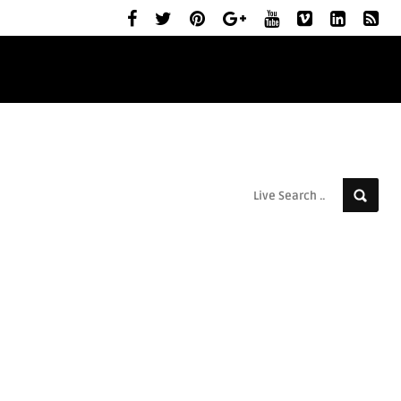
ELŐZETESEK
MOZIBEMUTATÓK
RÓLUNK