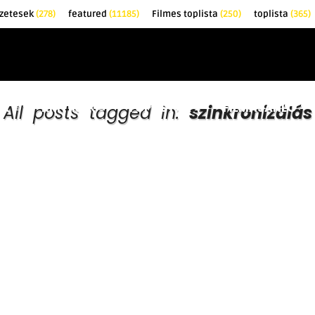
zetesek
(278)
featured
(11185)
Filmes toplista
(250)
toplista
(365)
EK
KRITIKÁK
TOPLISTÁK
FILMAJÁNLÓ
All posts tagged in:
szinkronizálás