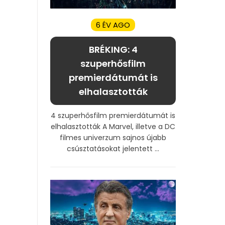
6 ÉV AGO
BRÉKING: 4
szuperhősfilm
premierdátumát is
elhalasztották
4 szuperhősfilm premierdátumát is
elhalasztották A Marvel, illetve a DC
filmes univerzum sajnos újabb
csúsztatásokat jelentett ...