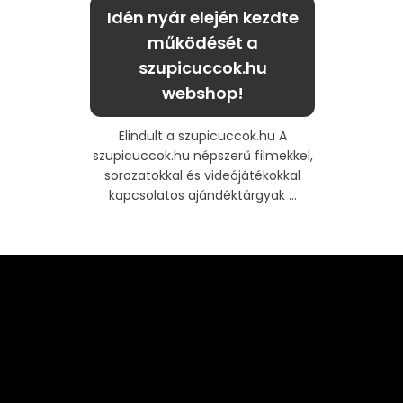
Idén nyár elején kezdte
működését a
szupicuccok.hu
webshop!
Elindult a szupicuccok.hu A
szupicuccok.hu népszerű filmekkel,
sorozatokkal és videójátékokkal
kapcsolatos ajándéktárgyak ...