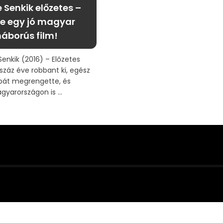
 Senkik előzetes –
e egy jó magyar
háborús film!
Senkik (2016) – Előzetes
száz éve robbant ki, egész
pát megrengette, és
gyarországon is ...