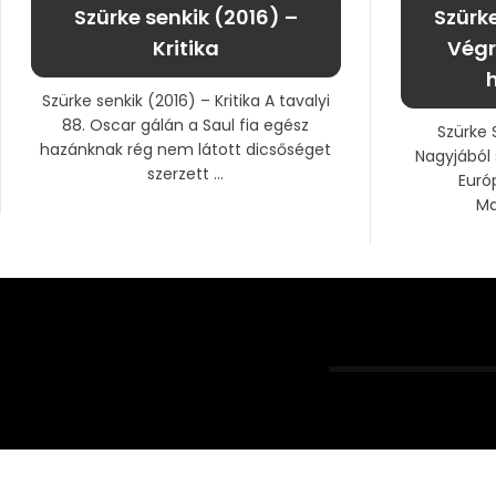
Szürke senkik (2016) –
Szürke
Kritika
Végr
Szürke senkik (2016) – Kritika A tavalyi
88. Oscar gálán a Saul fia egész
Szürke 
hazánknak rég nem látott dicsőséget
Nagyjából 
szerzett ...
Euró
Ma