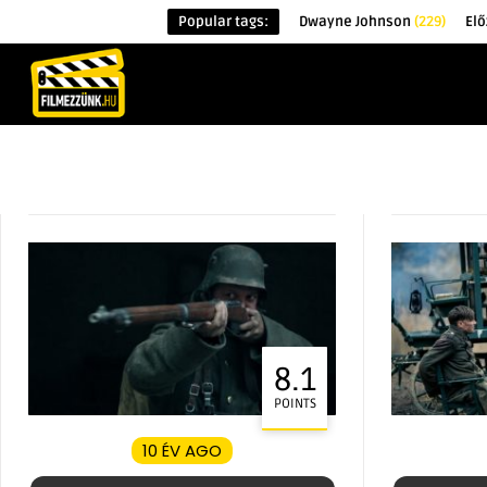
Popular tags:
Dwayne Johnson
(229)
Elő
KEZDŐOLDAL
HÍREK
ÉRDEKESSÉG
8.1
POINTS
10 ÉV AGO