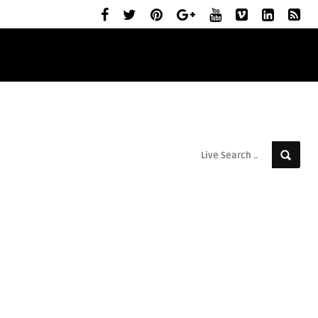
ELŐZETESEK
MOZIBEMUTATÓK
RÓLUNK