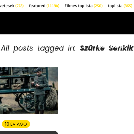
zetesek
(278)
featured
(11194)
Filmes toplista
(250)
toplista
(365)
EK
KRITIKÁK
TOPLISTÁK
FILMAJÁNLÓ
All posts tagged in:
Szürke Senkik
10 ÉV AGO