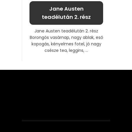
Jane Austen
teadélután 2. rész
Jane Austen teadélután 2. rész
Borongós vasárnap, nagy ablak, eső
kopogás, kényelmes fotel, jó nagy
csésze tea, leggins, ...