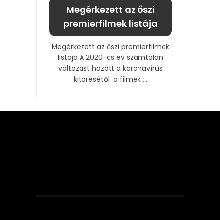
Megérkezett az őszi
premierfilmek listája
Megérkezett az őszi premierfilmek
listája A 2020-as év számtalan
változást hozott a koronavírus
kitörésétől a filmek ...