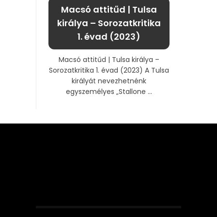
Macsó attitűd | Tulsa
királya – Sorozatkritika
1. évad (2023)
Macsó attitűd | Tulsa királya –
Sorozatkritika 1. évad (2023) A Tulsa
királyát nevezhetnénk
egyszemélyes „Stallone ...