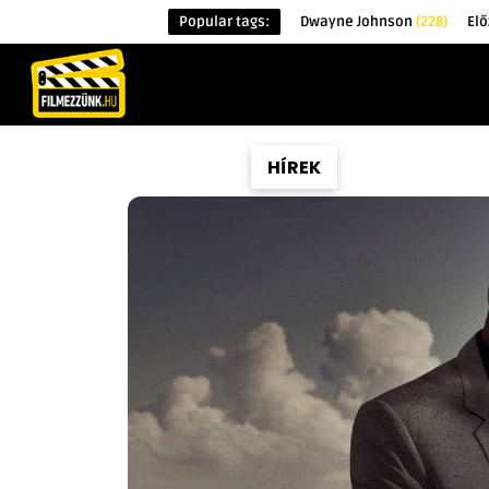
Popular tags:
Dwayne Johnson
(228)
El
KEZDŐOLDAL
HÍREK
ÉRDEKESSÉG