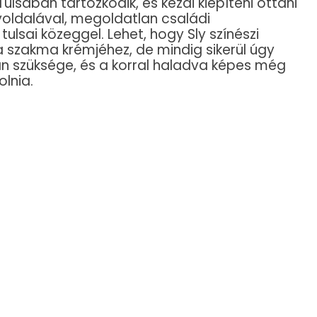
lsában tartózkodik, és kezdi kiépíteni ottani
nyoldalával, megoldatlan családi
lsai közeggel. Lehet, hogy Sly színészi
a szakma krémjéhez, de mindig sikerül úgy
n szüksége, és a korral haladva képes még
olnia.