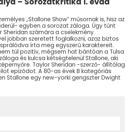
álya – Sorozatkritika 1. évad
zemélyes „Stallone Show” műsornak is, hisz az
iderül- egyben a sorozat záloga. Úgy tűnt
or Sheridan számára a cselekmény
l jobban szeretett foglalkozni, azaz biztos
sprálódva írta meg egyszerű karaktereit.
nem túl pozitív, mégsem hat bántóan a Tulsa
áloga és kulcsa kétségtelenül Stallone, aki
pernyőre. Taylor Sheridan -szerző- állítólag
ilot epizódot. A 80-as évek B kategóriás
ben Stallone egy new-yorki gengszter Dwight