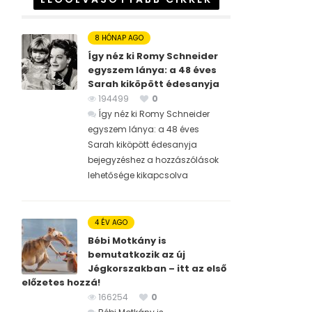
8 HÓNAP AGO
Így néz ki Romy Schneider
egyszem lánya: a 48 éves
Sarah kiköpött édesanyja
194499
0
Így néz ki Romy Schneider
egyszem lánya: a 48 éves
Sarah kiköpött édesanyja
bejegyzéshez
a hozzászólások
lehetősége kikapcsolva
4 ÉV AGO
Bébi Motkány is
bemutatkozik az új
Jégkorszakban – itt az első
előzetes hozzá!
166254
0