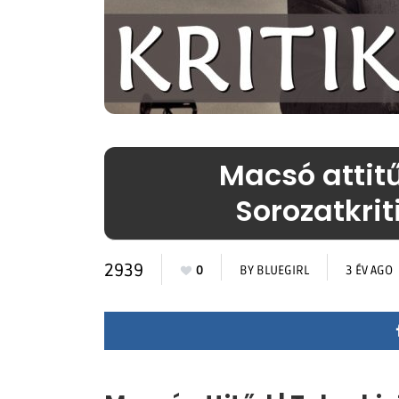
Macsó attitű
Sorozatkrit
2939
0
BY
BLUEGIRL
3 ÉV AGO