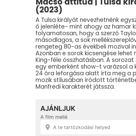
Macsó attitűd | Tulsa kir
(2023)
A Tulsa királyát nevezhetnénk egys
ő jelenléte- mint ahogy az hamar k
folyamatosan, hogy a szerző Tayl
másodlagos, a sok mellékszereplőve
rengeteg 80-as évekbeli mozival in
Azonban e sorok kicsengése lehet 
King-féle összhatásban. A sorozat z
egy emberként show-t varázsol a ké
24 óra leforgása alatt írta meg a p
mozik stílusában íródott történet
Manfredi karakterét játssza.