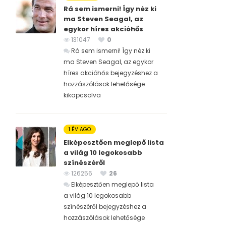
Rá sem ismerni! Így néz ki
ma Steven Seagal, az
egykor híres akcióhős
131047
0
Rá sem ismerni! Így néz ki
ma Steven Seagal, az egykor
híres akcióhős bejegyzéshez
a
hozzászólások lehetősége
kikapcsolva
1 ÉV AGO
Elképesztően meglepő lista
a világ 10 legokosabb
színészéről
126256
26
Elképesztően meglepő lista
a világ 10 legokosabb
színészéről bejegyzéshez
a
hozzászólások lehetősége