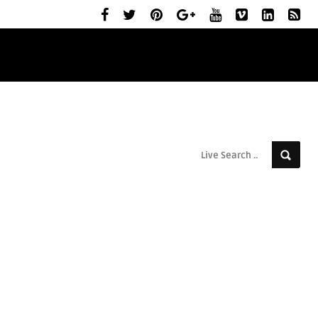
ELŐZETESEK
MOZIBEMUTATÓK
RÓLUNK