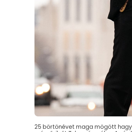
25 börtönévet maga mögött hagyva