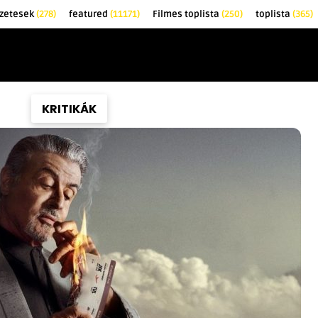
őzetesek
(278)
featured
(11171)
Filmes toplista
(250)
toplista
(365)
EK
KRITIKÁK
TOPLISTÁK
FILMAJÁNLÓ