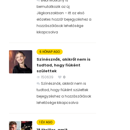
Bébi Motkány is
bemutatkozik az új
Jégkorszakban – itt az első
előzetes hozzá! bejegyzéshez
a
hozzászólások lehetősége
kikapcsolva
6 HÓNAP AGO
Színésznők, akikről nem is
tudtad, hogy fiúként
születtek
150639
0
Színésznők, akikről nem is
tudtad, hogy fiúként születtek
bejegyzéshez
a hozzászólások
lehetősége kikapcsolva
1 ÉV AGO
18 thriller, amit