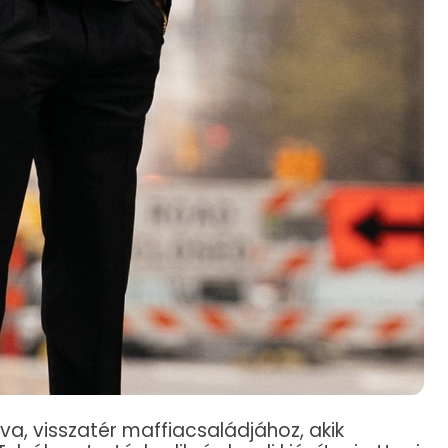
, visszatér maffiacsaládjához, akik