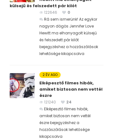
külsejű és felszedett pár kilót
122646
0
Rá sem ismerünk! Az egykor
nagyon dögös Jennifer Love
Hewitt ma elhanyagolt külsejű
és felszedett pár kilót
bejegyzéshez
a hozzászólások
lehetősége kikapcsolva
2 ÉV AGO
Elképesztő filmes hibák,
amiket biztosan nem vettél
észre
121240
24
Elképesztő filmes hibák,
amiket biztosan nem vettél
észre bejegyzéshez
a
hozzászólások lehetősége
kikapcsolva