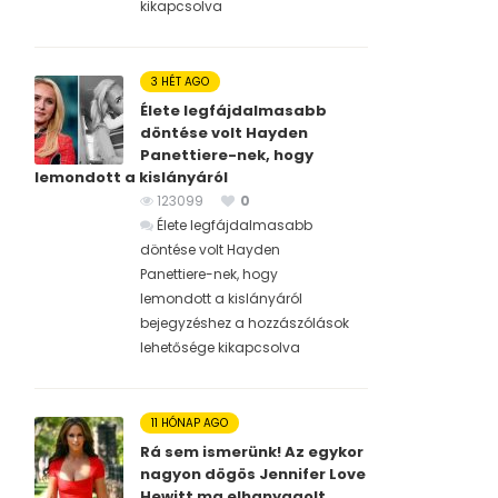
kikapcsolva
3 HÉT AGO
Élete legfájdalmasabb
döntése volt Hayden
Panettiere-nek, hogy
lemondott a kislányáról
123099
0
Élete legfájdalmasabb
döntése volt Hayden
Panettiere-nek, hogy
lemondott a kislányáról
bejegyzéshez
a hozzászólások
lehetősége kikapcsolva
11 HÓNAP AGO
Rá sem ismerünk! Az egykor
nagyon dögös Jennifer Love
Hewitt ma elhanyagolt