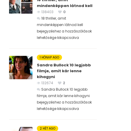
mindenképpen látnod kell
138403
0
18 thriller, amit
mindenképpen látnod kell
bejegyzéshez
a hozzászólások
lehetősége kikapcsolva
1 HÓNAP AGO
Sandra Bullock 10 legjobb
filmje, amit kár lenne
kihagyni
132674
2
Sandra Bullock 10 legjobb
filmje, amit kár lenne kihagyni
bejegyzéshez
a hozzászólások
lehetősége kikapcsolva
2 HÉT AGO