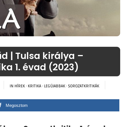
d | Tulsa királya –
ika 1. évad (2023)
IN
HÍREK
·
KRITIKA
·
LEGÚJABBAK
·
SOROZATKRITIKÁK
Megosztom