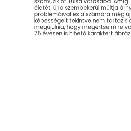
száműzik őt Tulsa városába. Amíg Tu
életét, újra szembekerül múltja ár
problémáival és a számára még új tu
képességeit tekintve nem tartozik 
megújulnia, hogy megértse mire va
75 évesen is hihető karaktert ábráz