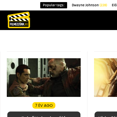
Popular tags:
Dwayne Johnson
(228)
Elő
KEZDŐOLDAL
HÍREK
ÉRDEKESSÉG
7 ÉV AGO