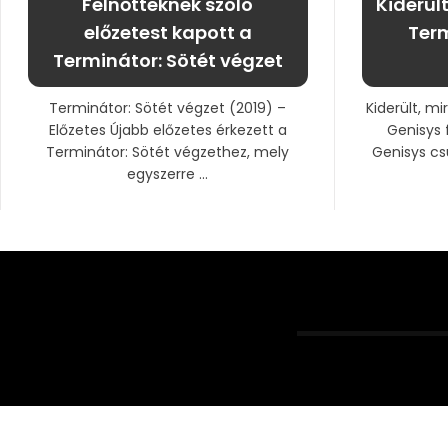
Felnőtteknek szóló
Kiderült
előzetest kapott a
Term
Terminátor: Sötét végzet
Terminátor: Sötét végzet (2019) –
Kiderült, mi
Előzetes Újabb előzetes érkezett a
Genisys 
Terminátor: Sötét végzethez, mely
Genisys cs
egyszerre ...