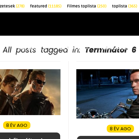
zetesek
(278)
featured
(11185)
Filmes toplista
(250)
toplista
(365)
EK
KRITIKÁK
TOPLISTÁK
FILMAJÁNLÓ
All posts tagged in:
Terminátor 6
8 ÉV AGO
8 ÉV AGO