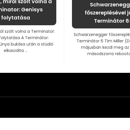
, miről szólt volna a
Schwarzenegg
inator: Genisys
főszereplésével j
folytatása
Terminátor 6
ről szólt volna a Terminator:
Schwarzenegger főszereplés
folytatása A Terminátor:
Terminátor 6 Tim Miller (
únya bukása után a stúdió
májusban kezdi meg az
elkaszálta ...
másodszorra rebootolt