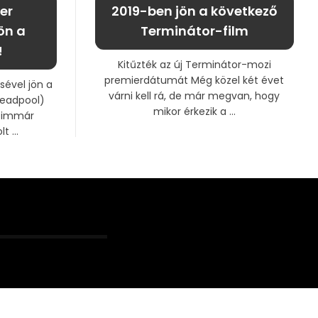
er
2019-ben jön a következő
ön a
Terminátor-film
!
Kitűzték az új Terminátor-mozi
premierdátumát Még közel két évet
ével jön a
várni kell rá, de már megvan, hogy
Deadpool)
mikor érkezik a ...
 immár
 ...