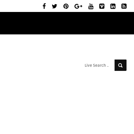
ELŐZETESEK
MOZIBEMUTATÓK
RÓLUNK