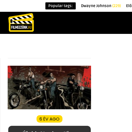
Popular tags:
Dwayne Johnson
(229)
Elő
KEZDŐOLDAL
HÍREK
ÉRDEKESSÉG
6 ÉV AGO