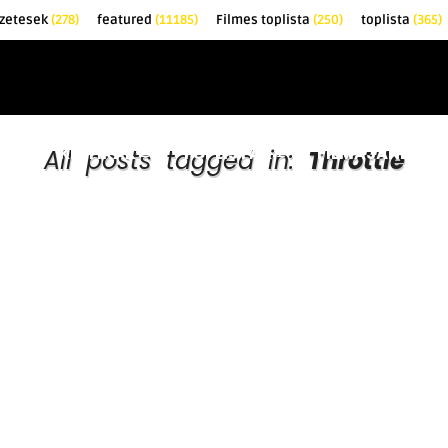
zetesek
(278)
featured
(11185)
Filmes toplista
(250)
toplista
(365)
EK
KRITIKÁK
TOPLISTÁK
FILMAJÁNLÓ
All posts tagged in:
Throttle