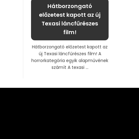
Hátborzongató
előzetest kapott az új
Texasi láncfűrészes
film!
Hátborzongató előzetest kapott az
új Texasi láncfűrészes film! A
horrorkategória egyik alapművének
számít A texasi ...