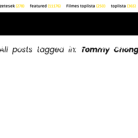
őzetesek
(278)
featured
(11176)
Filmes toplista
(250)
toplista
(365)
EK
KRITIKÁK
TOPLISTÁK
FILMAJÁNLÓ
All posts tagged in:
Tommy Chon