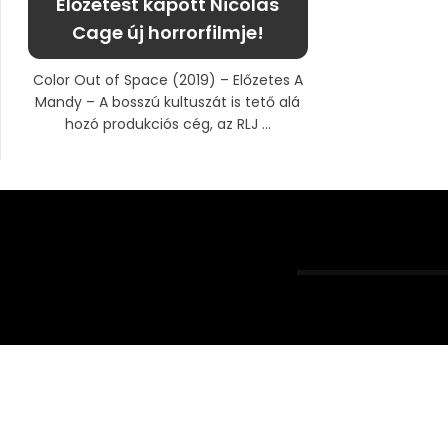
Előzetest kapott Nicolas
Cage új horrorfilmje!
Color Out of Space (2019) – Előzetes A
Mandy – A bosszú kultuszát is tető alá
hozó produkciós cég, az RLJ ...