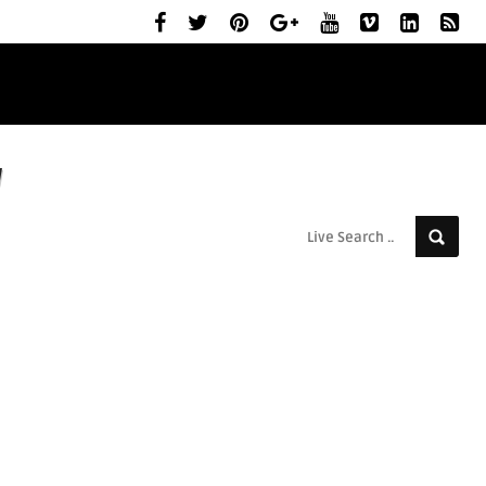
ELŐZETESEK
MOZIBEMUTATÓK
RÓLUNK
g