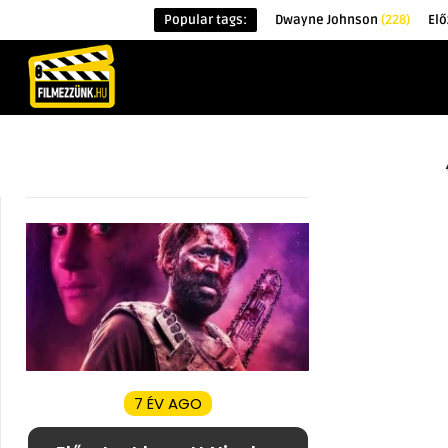
Popular tags:
Dwayne Johnson
(228)
El
KEZDŐOLDAL
HÍREK
ÉRDEKESSÉG
7 ÉV AGO