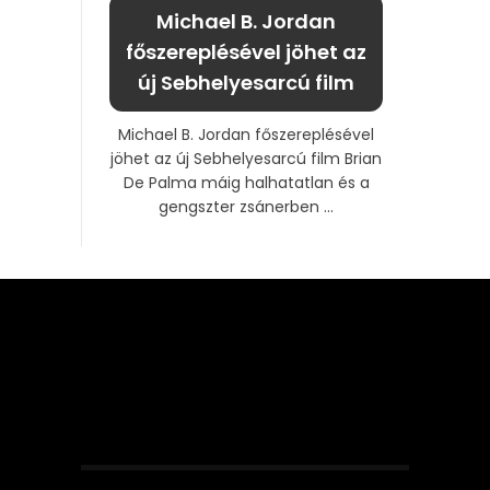
Michael B. Jordan
főszereplésével jöhet az
új Sebhelyesarcú film
Michael B. Jordan főszereplésével
jöhet az új Sebhelyesarcú film Brian
De Palma máig halhatatlan és a
gengszter zsánerben ...