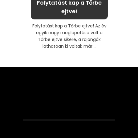
Folytatást kap a Tőrbe
ejtve!
Folytatást kap a Tőrbe ejtve! Az év
egyik nagy meglepetése volt a
Tőrbe ejtve sikere, a rajongók
láthatóan ki voltak már ...