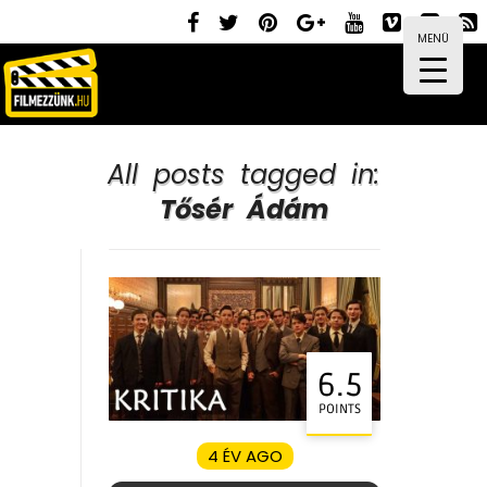
MENÜ
All posts tagged in:
Tősér Ádám
6.5
POINTS
4 ÉV AGO