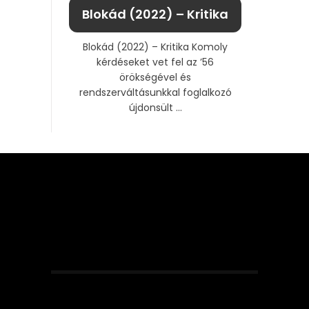
Blokád (2022) – Kritika
Blokád (2022) – Kritika Komoly
kérdéseket vet fel az ’56
örökségével és
rendszerváltásunkkal foglalkozó
újdonsült ...