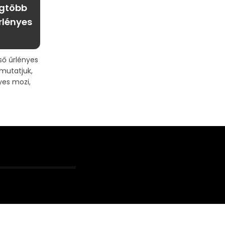
egtöbb
rlényes
ső űrlényes
mutatjuk,
yes mozi,