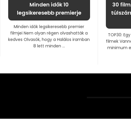
Minden idők 10
30 fil
legsikeresebb premierje
túlszár
Minden idők legsikeresebb premier
filmjei Nem olyan régen olvashatták a
TOP30: Egy 
kedves Olvasók, hogy a Halálos iramban
filmek Vanna
8 lett minden ...
minimum elv