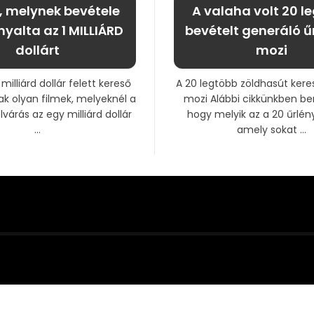
m, melynek bevétele
A valaha volt 20 l
nyalta az 1 MILLIÁRD
bevételt generáló ű
dollárt
mozi
milliárd dollár felett kereső
A 20 legtöbb zöldhasút kere
k olyan filmek, melyeknél a
mozi Alábbi cikkünkben be
árás az egy milliárd dollár
hogy melyik az a 20 űrlén
...
amely sokat ...