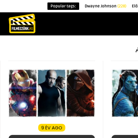
Popular tags:
Dwayne Johnson
(228)
Elő
KEZDŐOLDAL
HÍREK
ÉRDEKESSÉG
9 ÉV AGO