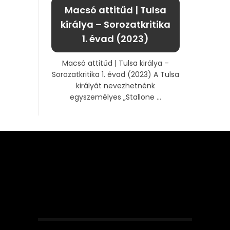
Macsó attitűd | Tulsa
királya – Sorozatkritika
1. évad (2023)
Macsó attitűd | Tulsa királya –
Sorozatkritika 1. évad (2023) A Tulsa
királyát nevezhetnénk
egyszemélyes „Stallone ...