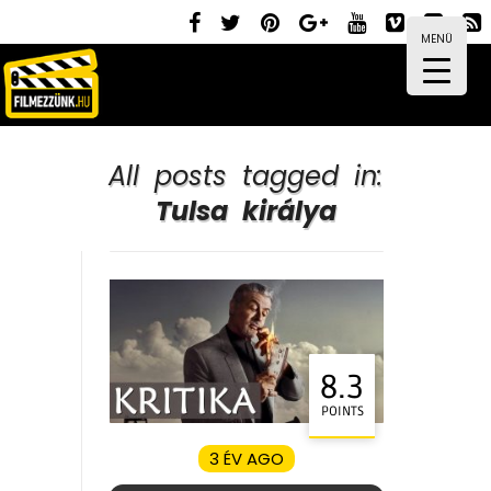
MENÜ
All posts tagged in:
Tulsa királya
8.3
POINTS
3 ÉV AGO