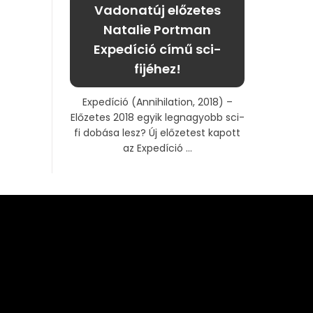
Vadonatúj előzetes
Natalie Portman
Expedíció című sci-
fijéhez!
Expedíció (Annihilation, 2018) –
Előzetes 2018 egyik legnagyobb sci-
fi dobása lesz? Új előzetest kapott
az Expedíció ...