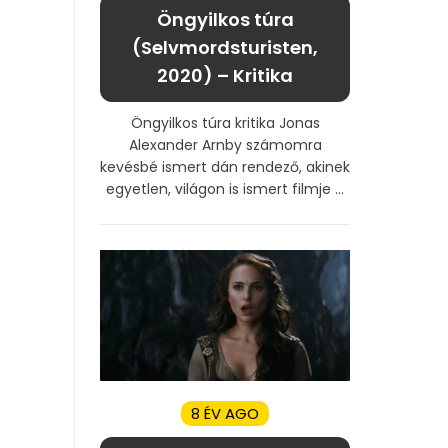
Öngyilkos túra
(Selvmordsturisten,
2020) – Kritika
Öngyilkos túra kritika Jonas
Alexander Arnby számomra
kevésbé ismert dán rendező, akinek
egyetlen, világon is ismert filmje ...
8 ÉV AGO