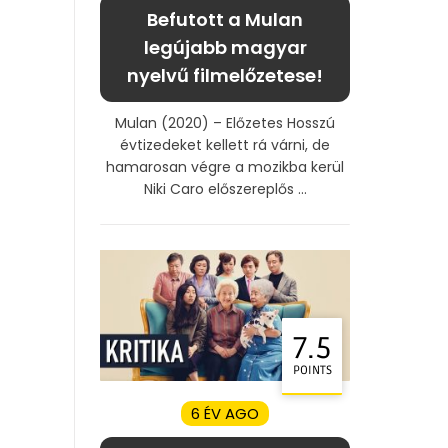
Befutott a Mulan
legújabb magyar
nyelvű filmelőzetese!
Mulan (2020) – Előzetes Hosszú
évtizedeket kellett rá várni, de
hamarosan végre a mozikba kerül
Niki Caro előszereplős ...
7.5
POINTS
6 ÉV AGO