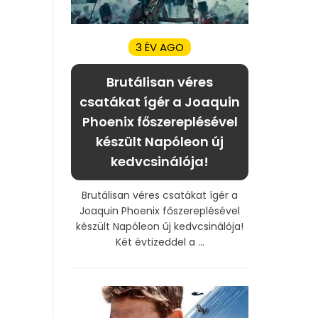
3 ÉV AGO
Brutálisan véres
csatákat ígér a Joaquin
Phoenix főszereplésével
készült Napóleon új
kedvcsinálója!
Brutálisan véres csatákat ígér a
Joaquin Phoenix főszereplésével
készült Napóleon új kedvcsinálója!
Két évtizeddel a ...