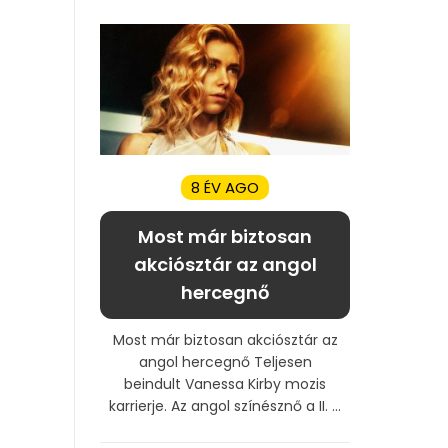
8 ÉV AGO
Most már biztosan
akciósztár az angol
hercegnő
Most már biztosan akciósztár az
angol hercegnő Teljesen
beindult Vanessa Kirby mozis
karrierje. Az angol színésznő a II. ...