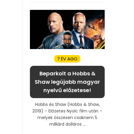
7 ÉV AGO
Beparkolt a Hobbs &
Shaw legújabb magyar
nyelvű előzetese!
Hobbs és Shaw (Hobbs & Shaw,
2019) – Előzetes Nyolc film után –
melyek összesen csaknem 5
milliárd dolláros ...