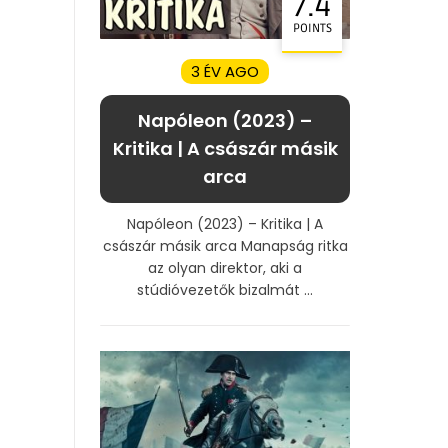
7.4
POINTS
3 ÉV AGO
Napóleon (2023) –
Kritika | A császár másik
arca
Napóleon (2023) – Kritika | A
császár másik arca Manapság ritka
az olyan direktor, aki a
stúdióvezetők bizalmát ...