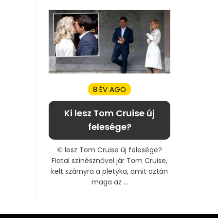
8 ÉV AGO
Ki lesz Tom Cruise új
felesége?
Ki lesz Tom Cruise új felesége?
Fiatal színésznővel jár Tom Cruise,
kelt szárnyra a pletyka, amit aztán
maga az ...