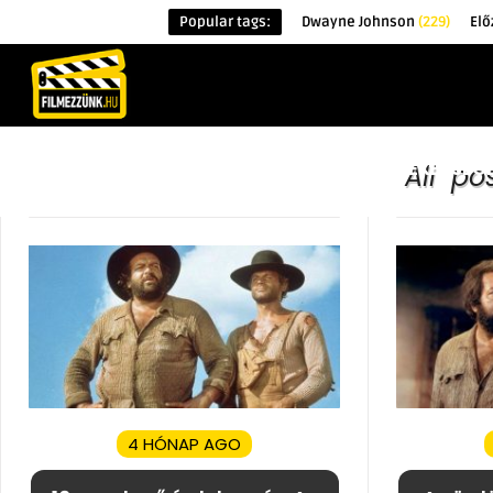
Popular tags:
Dwayne Johnson
(229)
Elő
KEZDŐOLDAL
HÍREK
ÉRDEKESSÉG
All po
4 HÓNAP AGO