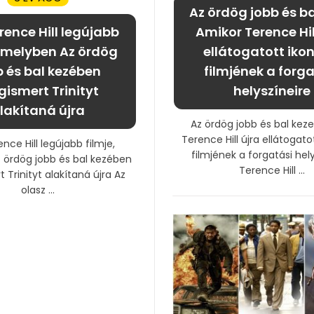
Az ördög jobb és ba
rence Hill legújabb
Amikor Terence Hil
, melyben Az ördög
ellátogatott iko
b és bal kezében
filmjének a forga
ismert Trinityt
helyszíneire
lakítaná újra
Az ördög jobb és bal keze
Terence Hill újra ellátogato
nce Hill legújabb filmje,
filmjének a forgatási hel
 ördög jobb és bal kezében
Terence Hill ...
Trinityt alakítaná újra Az
olasz ...