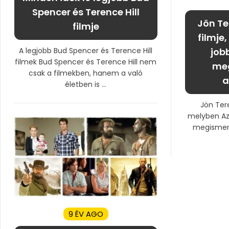
Spencer és Terence Hill
Jön Te
filmje
filmje
A legjobb Bud Spencer és Terence Hill
job
filmek Bud Spencer és Terence Hill nem
meg
csak a filmekben, hanem a való
a
életben is ...
Jön Tere
melyben Az
megismert 
9 ÉV AGO