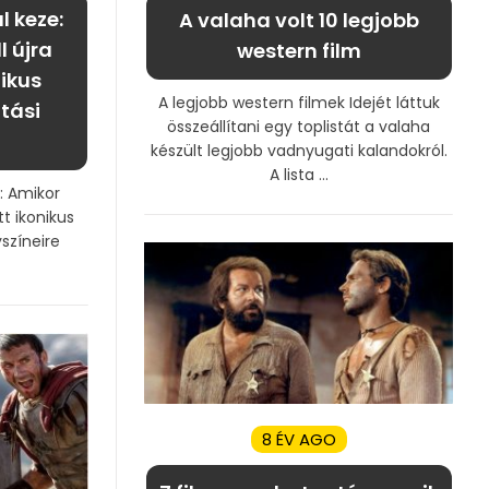
l keze:
A valaha volt 10 legjobb
l újra
western film
nikus
A legjobb western filmek Idejét láttuk
tási
összeállítani egy toplistát a valaha
készült legjobb vadnyugati kalandokról.
A lista ...
: Amikor
tt ikonikus
yszíneire
8 ÉV AGO