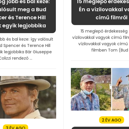
g jobb és bal keze:
15 meglepő érdekes
alósult meg a Bud
Én a vízilovakkal 
er és Terence Hill
című filmről
k egyik legjobbika
15 meglepő érdekesség 
vízilovakkal vagyok című fil
bb és bal keze: így valósult
vízilovakkal vagyok című
 Spencer és Terence Hill
filmben Tom (Bud .
ik legjobbika Bár Giuseppe
Colizzi rendező ...
2 ÉV AGO
3 ÉV AGO