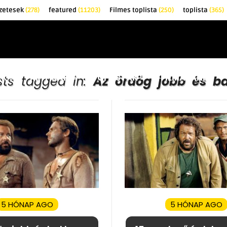
zetesek
(278)
featured
(11203)
Filmes toplista
(250)
toplista
(365)
EK
KRITIKÁK
TOPLISTÁK
FILMAJÁNLÓ
sts tagged in:
Az ördög jobb és ba
5 HÓNAP AGO
5 HÓNAP AGO