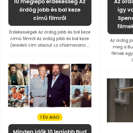
10 meglepő érdekesség Az
Az ördö
ördög jobb és bal keze
így v
című filmről
Spenc
filme
Érdekességek Az ördög jobb és bal keze
című filmről Az ördög jobb és bal keze
Az ördög jo
(eredeti cím olaszul: Lo chiamavano ...
meg a Bud
filmek egy
1 ÉV AGO
Minden idők 10 legjobb Bud