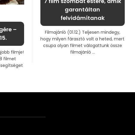
7 film szombat estére, amik
garantáltan
felvidámítanak
gére –
Filmajánló (01.12.) Teljesen mindegy,
15.
hogy milyen fárasztó volt a heted, mert
csupa olyan filmet válogattunk össze
filmajánló ...
jobb filmje!
8 filmet
 segítséget