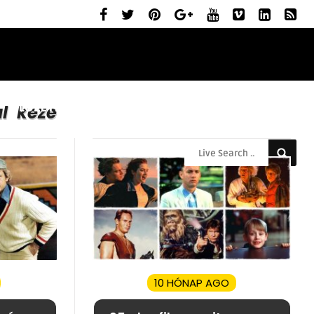
ELŐZETESEK
MOZIBEMUTATÓK
RÓLUNK
l keze
10 HÓNAP AGO