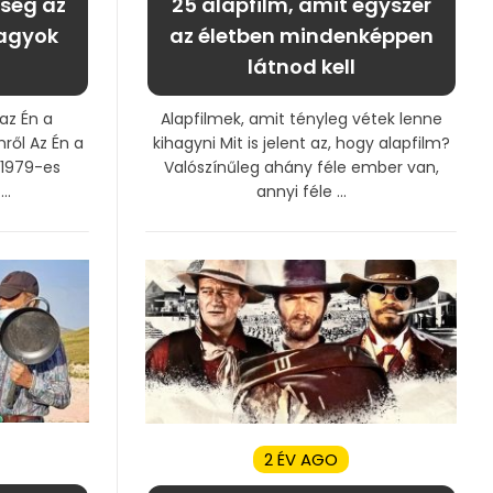
ség az
25 alapfilm, amit egyszer
vagyok
az életben mindenképpen
látnod kell
az Én a
Alapfilmek, amit tényleg vétek lenne
mről Az Én a
kihagyni Mit is jelent az, hogy alapfilm?
 1979-es
Valószínűleg ahány féle ember van,
..
annyi féle ...
2 ÉV AGO