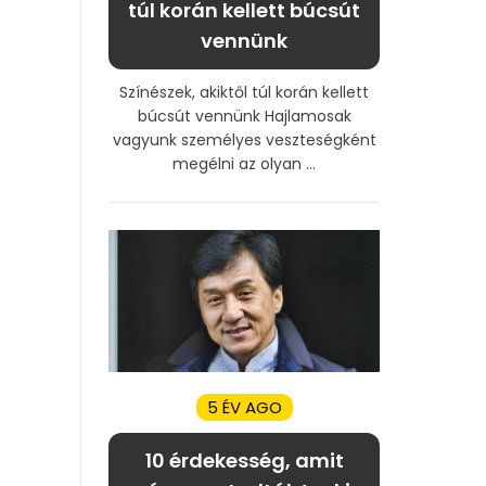
túl korán kellett búcsút
vennünk
Színészek, akiktől túl korán kellett
búcsút vennünk Hajlamosak
vagyunk személyes veszteségként
megélni az olyan ...
5 ÉV AGO
10 érdekesség, amit