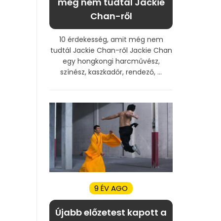
még nem tudtál Jackie
Chan-ről
10 érdekesség, amit még nem
tudtál Jackie Chan-ről Jackie Chan
egy hongkongi harcművész,
színész, kaszkadőr, rendező, ...
9 ÉV AGO
Újabb előzetest kapott a