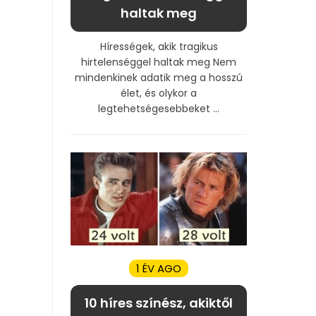
haltak meg
Hírességek, akik tragikus
hirtelenséggel haltak meg Nem
mindenkinek adatik meg a hosszú
élet, és olykor a
legtehetségesebbeket ...
1 ÉV AGO
10 híres színész, akiktől