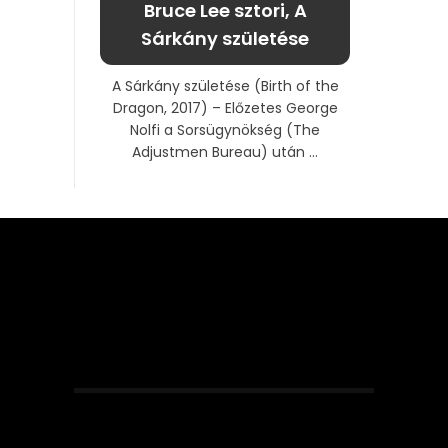
Bruce Lee sztori, A
Sárkány születése
A Sárkány születése (Birth of the
Dragon, 2017) – Előzetes George
Nolfi a Sorsügynökség (The
Adjustmen Bureau) után ...