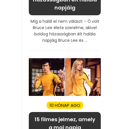
napjáig
Míg a halál el nem választ – Ő volt
Bruce Lee élete szerelme, akivel
boldog házasságban élt halála
napjáig Bruce Lee és ...
10 HÓNAP AGO
15 filmes jelmez, amely
a mai napig