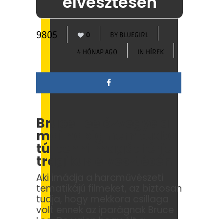
elvesztésén
9805
0
BY
BLUEGIRL
4 HÓNAP AGO
IN
HÍREK
Bruce Lee özvegye a
mai napig nem tudta
túl tenni magát férje
tragikus elvesztésén
Aki imádja a harcművészeti
tematikájú filmeket, az biztosan
tudja, hogy mekkora csillaga
volt ennek az iparágnak Bruce