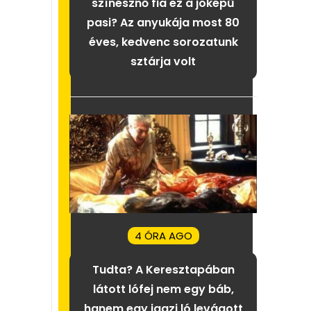
színésznő fia ez a jóképű
pasi? Az anyukája most 80
éves, kedvenc sorozatunk
sztárja volt
4 ÓRA AGO
Tudta? A Keresztapában
látott lófej nem egy báb,
hanem egy igazi ló levágott