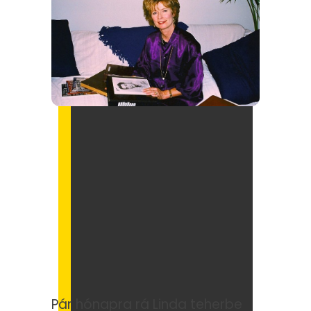
Pár hónapra rá Linda teherbe