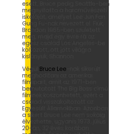
esett, Bruce pedig Seattle-ben
megnyitotta a harcművészeti
iskoláját, amelyet Lee Jun Fan
Gung Fu-nak nevezett el. Fiúk,
Brandon 1965-ben született
meg, majd egy évre rá az
egész család Los Angeles-be
költözött, ott jött világra
kislányuk, Shannon.
Végül
Bruce Lee
-nak sikerült
meghódítani az amerikai
filmipart, amit az 1971-ben
bemutatott The Big Boss című
filmnek köszönhetett, ezért a
család visszaköltözött az
Egyesült Államokban. Azonban
a sikert Bruce Lee nem sokáig
élvezhette, ugyanis 1973. július
20-án, 32 éves korában