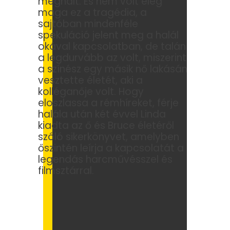
meghalt. És nem volt elég
maga ez a tragédia, a
sajtóban mindenféle
spekuláció jelent meg a halál
okával kapcsolatban, de talán
a legdurvább az volt, miszerint
a színész egy másik nő lakásán
vesztette életét, aki a
kolléganője volt. Hogy
eloszlassa a rémhíreket, férje
halála után két évvel Linda
kiadta az ő és Bruce életéről
szóló sikerkönyvet, amelyben
őszintén leírja a kapcsolatát a
legendás harcművésszel és
filmsztárral.