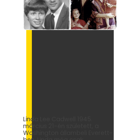
Linda Lee Cadwell 1945.
március 21-én született, a
Washington állambeli Everett-
ben. Linda még csak