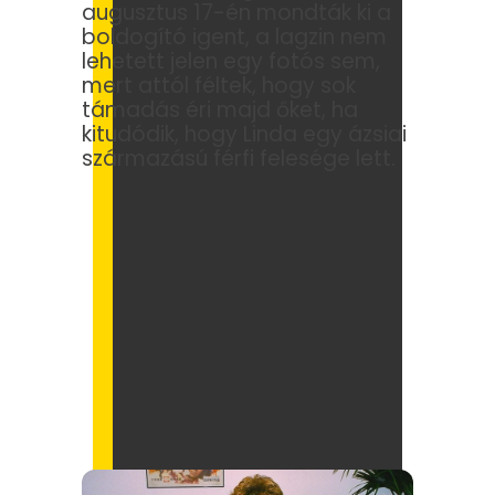
augusztus 17-én mondták ki a
boldogító igent, a lagzin nem
lehetett jelen egy fotós sem,
mert attól féltek, hogy sok
támadás éri majd őket, ha
kitudódik, hogy Linda egy ázsiai
származású férfi felesége lett.