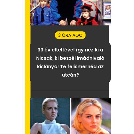
3 ÓRA AGO
33 év elteltével így néz ki a
Nicsak, ki beszél imádnivaló
kislánya! Te felismernéd az
utcán?