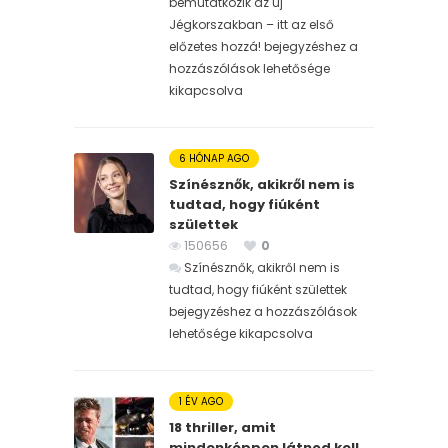
bemutatkozik az új
Jégkorszakban – itt az első
előzetes hozzá! bejegyzéshez
a
hozzászólások lehetősége
kikapcsolva
6 HÓNAP AGO
Színésznők, akikről nem is
tudtad, hogy fiúként
születtek
150656
0
Színésznők, akikről nem is
tudtad, hogy fiúként születtek
bejegyzéshez
a hozzászólások
lehetősége kikapcsolva
1 ÉV AGO
18 thriller, amit
mindenképpen látnod kell