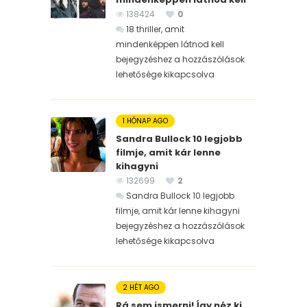
138424
0
18 thriller, amit
mindenképpen látnod kell
bejegyzéshez
a hozzászólások
lehetősége kikapcsolva
1 HÓNAP AGO
Sandra Bullock 10 legjobb
filmje, amit kár lenne
kihagyni
132699
2
Sandra Bullock 10 legjobb
filmje, amit kár lenne kihagyni
bejegyzéshez
a hozzászólások
lehetősége kikapcsolva
2 HÉT AGO
Rá sem ismerni! Így néz ki