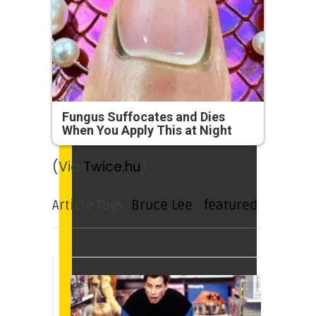
Fungus Suffocates and Dies
When You Apply This at Night
(Via
Twice.hu
)
Article Tags:
Bruce Lee
·
featured