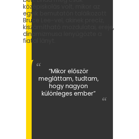
középiskolás volt, mikor az
egyik bemutatón találkozott
Bruce Lee-vel, akinek precíz,
kiszámítható mozdulatai, ereje,
dinamizmusa lenyűgözte a
fiatal lányt.
“Mikor először
megláttam, tudtam,
hogy nagyon
különleges ember”