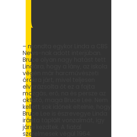
– mondta egykor Linda a CBS
News-nak adott interjúban.
Bruce olyan nagy hatást tett
Lindára, hogy a lány, az iskola
végén már harcművészeti
órákra járt, mivel teljesen
elvarázsolta őt ez a fajta
mozgás, erő, na és persze az
oktató, maga Bruce Lee. Nem
kellett sok időnek eltelnie, hogy
Bruce Lee is észrevegye Linda
iránta táplált vonzalmát, így
járni kezdtek. A fiatal
szerelmesek végül 1964.