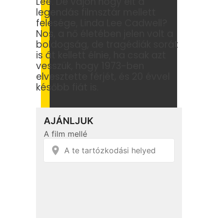
Lee. De vajon hogy élt a
legendás filmsztár mellett
felesége, Linda Lee Cadwell?
Nos, a nő életében jelen volt a
boldogság, de tragédiák sorát
is át kellett élnie, ha csak azt
vesszük, hogy 1973-ben
elvesztette férjét, és 20 évvel
később fiát is.