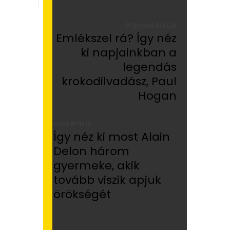
Previous Article
Emlékszel rá? Így néz
ki napjainkban a
legendás
krokodilvadász, Paul
Hogan
Next Article
Így néz ki most Alain
Delon három
gyermeke, akik
tovább viszik apjuk
örökségét