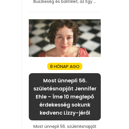
Büszkeség és balítélet, az Egy ...
8 HÓNAP AGO
Most ünnepli 56.
születésnapját Jennifer
Ehle – Íme 10 meglepő
érdekesség sokunk
kedvenc Lizzy-jéről
Most ünnepli 56. születésnapját