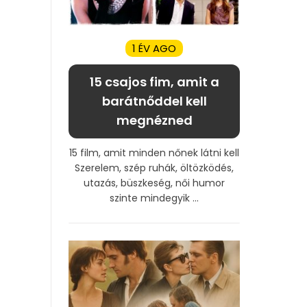
1 ÉV AGO
15 csajos fim, amit a
barátnőddel kell
megnézned
15 film, amit minden nőnek látni kell
Szerelem, szép ruhák, öltözködés,
utazás, büszkeség, női humor
szinte mindegyik ...