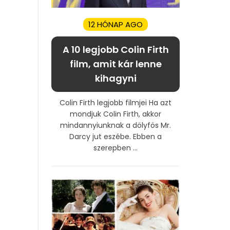
12 HÓNAP AGO
A 10 legjobb Colin Firth
film, amit kár lenne
kihagyni
Colin Firth legjobb filmjei Ha azt
mondjuk Colin Firth, akkor
mindannyiunknak a dölyfös Mr.
Darcy jut eszébe. Ebben a
szerepben ...