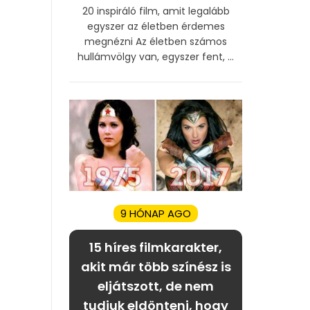
20 inspiráló film, amit legalább
egyszer az életben érdemes
megnézni Az életben számos
hullámvölgy van, egyszer fent, ...
9 HÓNAP AGO
15 híres filmkarakter,
akit már több színész is
eljátszott, de nem
tudjuk eldönteni, hogy