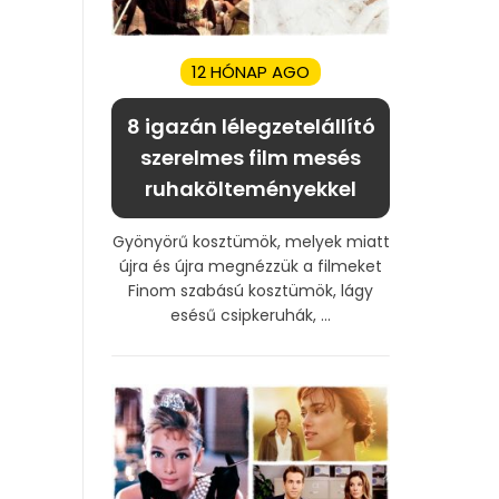
12 HÓNAP AGO
8 igazán lélegzetelállító
szerelmes film mesés
ruhakölteményekkel
Gyönyörű kosztümök, melyek miatt
újra és újra megnézzük a filmeket
Finom szabású kosztümök, lágy
esésű csipkeruhák, ...