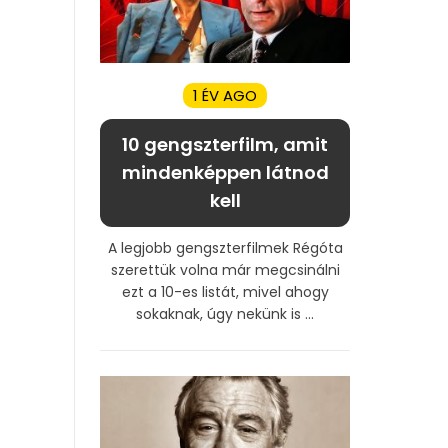
1 ÉV AGO
10 gengszterfilm, amit
mindenképpen látnod
kell
A legjobb gengszterfilmek Régóta
szerettük volna már megcsinálni
ezt a 10-es listát, mivel ahogy
sokaknak, úgy nekünk is ...