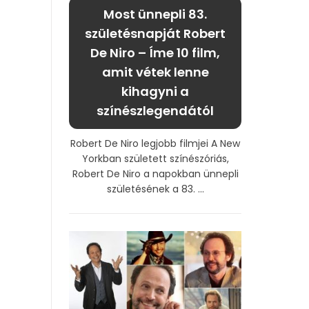
Most ünnepli 83.
születésnapját Robert
De Niro – Íme 10 film,
amit vétek lenne
kihagyni a
színészlegendától
Robert De Niro legjobb filmjei A New
Yorkban született színészóriás,
Robert De Niro a napokban ünnepli
születésének a 83. ...