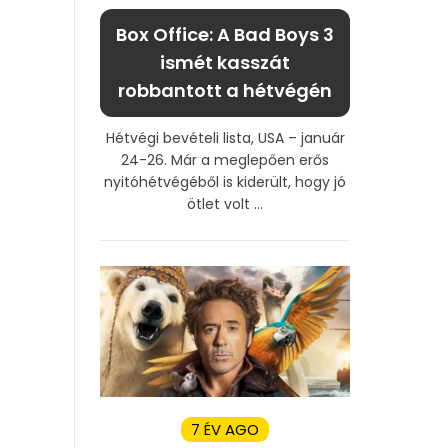
Box Office: A Bad Boys 3
ismét kasszát
robbantott a hétvégén
Hétvégi bevételi lista, USA – január
24-26. Már a meglepően erős
nyitóhétvégéből is kiderült, hogy jó
ötlet volt ...
7 ÉV AGO