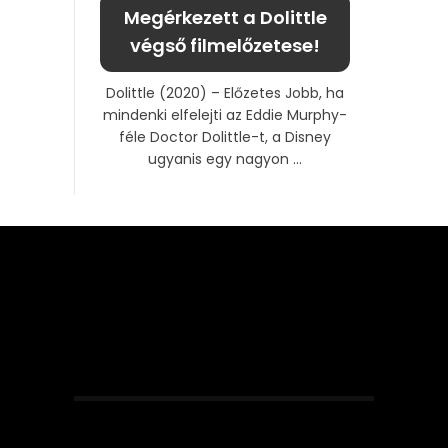
Megérkezett a Dolittle
végső filmelőzetese!
Dolittle (2020) – Előzetes Jobb, ha
mindenki elfelejti az Eddie Murphy-
féle Doctor Dolittle-t, a Disney
ugyanis egy nagyon ...