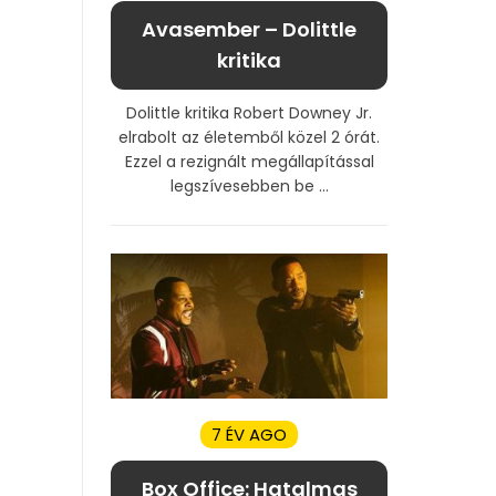
Avasember – Dolittle
kritika
Dolittle kritika Robert Downey Jr.
elrabolt az életemből közel 2 órát.
Ezzel a rezignált megállapítással
legszívesebben be ...
7 ÉV AGO
Box Office: Hatalmas