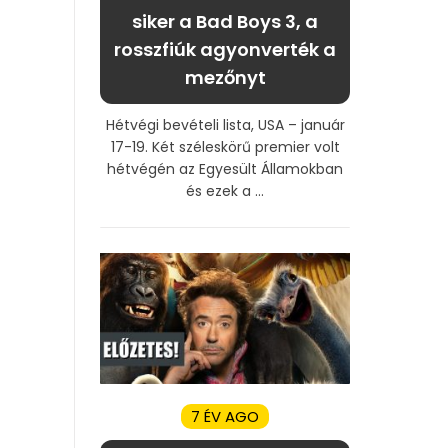
siker a Bad Boys 3, a
rosszfiúk agyonverték a
mezőnyt
Hétvégi bevételi lista, USA – január
17-19. Két széleskörű premier volt
hétvégén az Egyesült Államokban
és ezek a ...
7 ÉV AGO